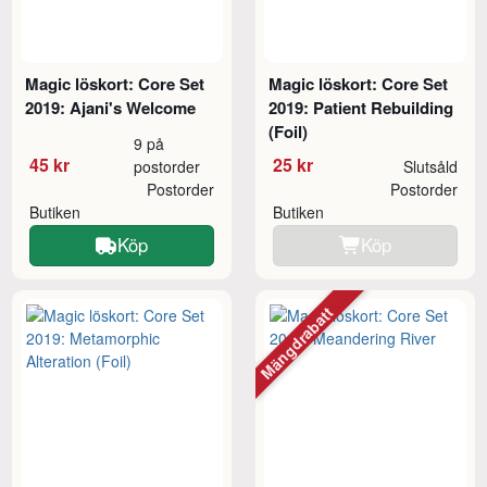
Magic löskort: Core Set
Magic löskort: Core Set
2019: Ajani's Welcome
2019: Patient Rebuilding
(Foil)
9 på
45 kr
25 kr
postorder
Slutsåld
Postorder
Postorder
Butiken
Butiken
Köp
Köp
Mängdrabatt