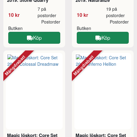
2019: Stone Quarry
2019: Naturalize
7 på
19 på
10 kr
10 kr
postorder
postorder
Postorder
Postorder
Butiken
Butiken
Köp
Köp
Mängdrabatt
Mängdrabatt
Magic löskort: Core Set
Magic löskort: Core Set