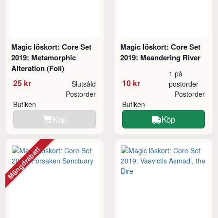
Magic löskort: Core Set
Magic löskort: Core Set
2019: Metamorphic
2019: Meandering River
Alteration (Foil)
1 på
25 kr
10 kr
Slutsåld
postorder
Postorder
Postorder
Butiken
Butiken
Köp
Köp
Mängdrabatt