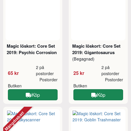
Magic löskort: Core Set
Magic löskort: Core Set
2019: Psychic Corrosion
2019: Gigantosaurus
(Begagnad)
2 på
2 på
65 kr
25 kr
postorder
postorder
Postorder
Postorder
Butiken
Butiken
Köp
Köp
Mängdrabatt