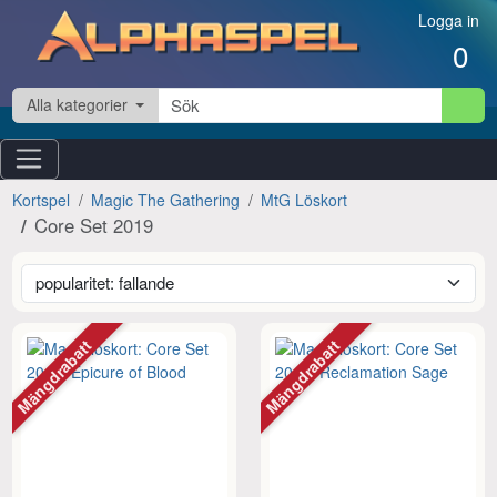
Hoppa till innehåll
Logga in
0
Alla kategorier
Kortspel
Magic The Gathering
MtG Löskort
Core Set 2019
Mängdrabatt
Mängdrabatt