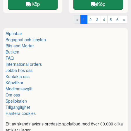
Köp
Köp
«
1
2
3
4
5
6
»
Alphabar
Begagnat och inbyten
Bits and Mortar
Butiken
FAQ
International orders
Jobba hos oss
Kontakta oss
Köpvillkor
Medlemsavgift
Om oss
Spellokalen
Tillgänglighet
Hantera cookies
Ett av skandinaviens bredaste spelutbud med över 60.000 olika
artiklar i lager