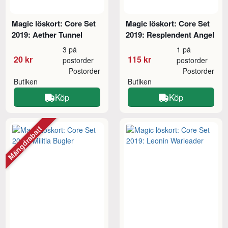
Magic löskort: Core Set
Magic löskort: Core Set
2019: Aether Tunnel
2019: Resplendent Angel
3 på
1 på
20 kr
115 kr
postorder
postorder
Postorder
Postorder
Butiken
Butiken
Köp
Köp
Mängdrabatt