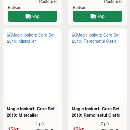
Postorder
Postorder
Butiken
Butiken
Köp
Köp
Magic löskort: Core Set
Magic löskort: Core Set
2019: Mistcaller
2019: Remorseful Cleric
1 på
7 på
15 kr
15 kr
postorder
postorder