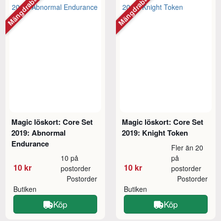
Mängdrabatt
Mängdrabatt
Magic löskort: Core Set
Magic löskort: Core Set
2019: Abnormal
2019: Knight Token
Endurance
Fler än 20
10 på
på
10 kr
10 kr
postorder
postorder
Postorder
Postorder
Butiken
Butiken
Köp
Köp