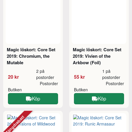
Magic löskort: Core Set
Magic löskort: Core Set
2019: Chromium, the
2019: Vivien of the
Mutable
Arkbow (Foil)
2 på
1 på
20 kr
55 kr
postorder
postorder
Postorder
Postorder
Butiken
Butiken
Köp
Köp
Mängdrabatt