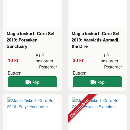
Magic löskort: Core Set
Magic löskort: Core Set
2019: Forsaken
2019: Vaevictis Asmadi,
Sanctuary
the Dire
4 på
1 på
10 kr
30 kr
postorder
postorder
Postorder
Postorder
Butiken
Butiken
Köp
Köp
Mängdrabatt