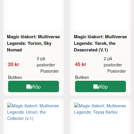
Magic löskort: Multiverse
Magic löskort: Multiverse
Legends: Yorion, Sky
Legends: Yarok, the
Nomad
Desecrated (V.1)
3 på
2 på
20 kr
45 kr
postorder
postorder
Postorder
Postorder
Butiken
Butiken
Köp
Köp