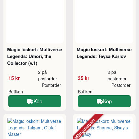
Magic löskort: Multiverse
Magic löskort: Multiverse
Legends: Umori, the
Legends: Teysa Karlov
Collector (v.1)
2 på
2 på
15 kr
35 kr
postorder
postorder
Postorder
Postorder
Butiken
Butiken
Köp
Köp
Mängdrabatt