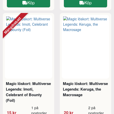
Köp
Köp
Mängdrabatt
Magic löskort: Multiverse
Magic löskort: Multiverse
Legends: Imoti,
Legends: Keruga, the
Celebrant of Bounty
Macrosage
(Foil)
1 på
2 på
15 kr
20 kr
postorder
postorder