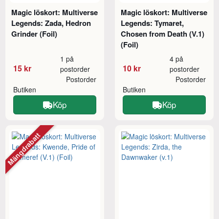
Magic löskort: Multiverse
Magic löskort: Multiverse
Legends: Zada, Hedron
Legends: Tymaret,
Grinder (Foil)
Chosen from Death (V.1)
(Foil)
1 på
4 på
15 kr
10 kr
postorder
postorder
Postorder
Postorder
Butiken
Butiken
Köp
Köp
Mängdrabatt