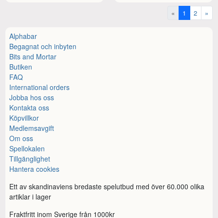
«
1
2
»
Alphabar
Begagnat och inbyten
Bits and Mortar
Butiken
FAQ
International orders
Jobba hos oss
Kontakta oss
Köpvillkor
Medlemsavgift
Om oss
Spellokalen
Tillgänglighet
Hantera cookies
Ett av skandinaviens bredaste spelutbud med över 60.000 olika
artiklar i lager
Fraktfritt inom Sverige från 1000kr