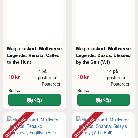
Magic löskort: Multiverse
Magic löskort: Multiverse
Legends: Renata, Called
Legends: Daxos, Blessed
to the Hunt
by the Sun (V.1)
7 på
14 på
10 kr
10 kr
postorder
postorder
Postorder
Postorder
Butiken
Butiken
Köp
Köp
Mängdrabatt
Mängdrabatt