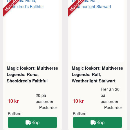
Mängdrabatt
Mängdrabatt
Magic löskort: Multiverse
Magic löskort: Multiverse
Legends: Rona,
Legends: Raff,
Sheoldred's Faithful
Weatherlight Stalwart
Fler än 20
20 på
på
10 kr
10 kr
postorder
postorder
Postorder
Postorder
Butiken
Butiken
Köp
Köp