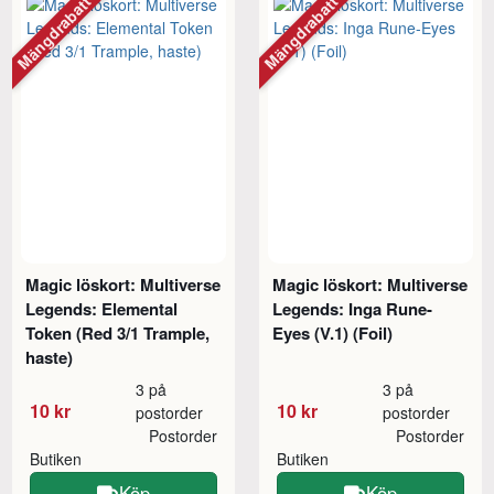
Mängdrabatt
Mängdrabatt
Magic löskort: Multiverse
Magic löskort: Multiverse
Legends: Elemental
Legends: Inga Rune-
Token (Red 3/1 Trample,
Eyes (V.1) (Foil)
haste)
3 på
3 på
10 kr
10 kr
postorder
postorder
Postorder
Postorder
Butiken
Butiken
Köp
Köp