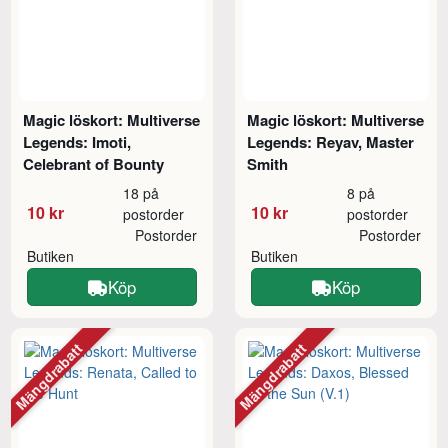
Magic löskort: Multiverse
Magic löskort: Multiverse
Legends: Imoti,
Legends: Reyav, Master
Celebrant of Bounty
Smith
18 på
8 på
10 kr
10 kr
postorder
postorder
Postorder
Postorder
Butiken
Butiken
Köp
Köp
Mängdrabatt
Mängdrabatt