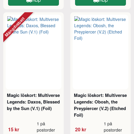
Mängdrabatt
Magic löskort: Multiverse
Magic löskort: Multiverse
Legends: Daxos, Blessed
Legends: Obosh, the
by the Sun (V.1) (Foil)
Preypiercer (V.2) (Etched
Foil)
1 på
1 på
15 kr
20 kr
postorder
postorder