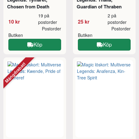
Chosen from Death
Guardian of Thraben
19 på
2 på
10 kr
25 kr
postorder
postorder
Postorder
Postorder
Butiken
Butiken
Köp
Köp
Mängdrabatt