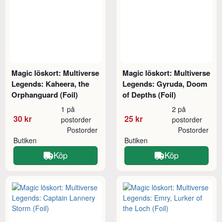
Magic löskort: Multiverse
Magic löskort: Multiverse
Legends: Kaheera, the
Legends: Gyruda, Doom
Orphanguard (Foil)
of Depths (Foil)
1 på
2 på
30 kr
25 kr
postorder
postorder
Postorder
Postorder
Butiken
Butiken
Köp
Köp