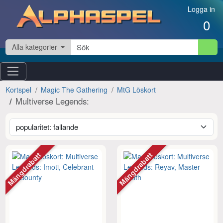
Hoppa till innehåll
Logga in
0
Alla kategorier
Kortspel
Magic The Gathering
MtG Löskort
Multiverse Legends:
Mängdrabatt
Mängdrabatt