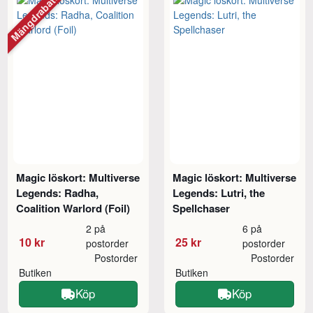
Mängdrabatt
Magic löskort: Multiverse
Magic löskort: Multiverse
Legends: Radha,
Legends: Lutri, the
Coalition Warlord (Foil)
Spellchaser
2 på
6 på
10 kr
25 kr
postorder
postorder
Postorder
Postorder
Butiken
Butiken
Köp
Köp