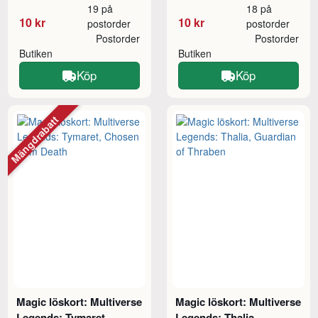
19 på
18 på
10 kr
10 kr
postorder
postorder
Postorder
Postorder
Butiken
Butiken
Köp
Köp
Mängdrabatt
Magic löskort: Multiverse
Magic löskort: Multiverse
Legends: Tymaret,
Legends: Thalia,