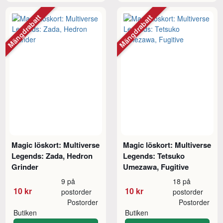
Mängdrabatt
Mängdrabatt
Magic löskort: Multiverse
Magic löskort: Multiverse
Legends: Zada, Hedron
Legends: Tetsuko
Grinder
Umezawa, Fugitive
9 på
18 på
10 kr
10 kr
postorder
postorder
Postorder
Postorder
Butiken
Butiken