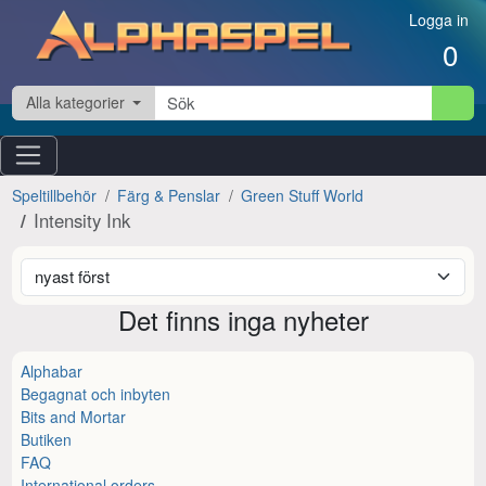
Hoppa till innehåll
Logga in
0
Alla kategorier
Speltillbehör
Färg & Penslar
Green Stuff World
Intensity Ink
Det finns inga nyheter
Alphabar
Begagnat och inbyten
Bits and Mortar
Butiken
FAQ
International orders