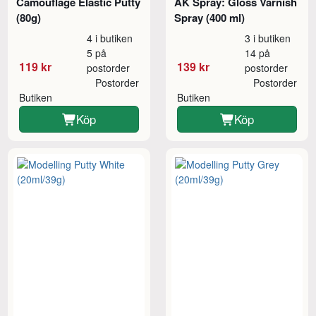
Camouflage Elastic Putty
AK Spray: Gloss Varnish
(80g)
Spray (400 ml)
4 i butiken
3 i butiken
5 på
14 på
119 kr
139 kr
postorder
postorder
Postorder
Postorder
Butiken
Butiken
Köp
Köp