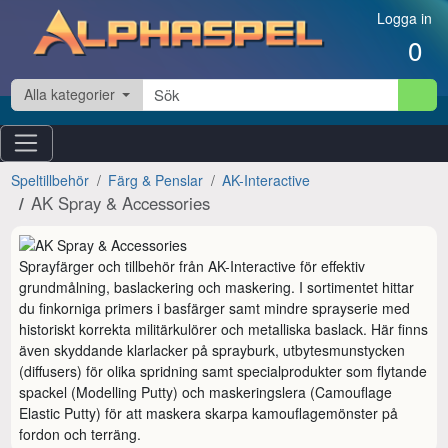
Hoppa till innehåll
Logga in
0
Alla kategorier
Speltillbehör
Färg & Penslar
AK-Interactive
AK Spray & Accessories
Sprayfärger och tillbehör från AK-Interactive för effektiv 
grundmålning, baslackering och maskering. I sortimentet hittar 
du finkorniga primers i basfärger samt mindre sprayserie med 
historiskt korrekta militärkulörer och metalliska baslack. Här finns 
även skyddande klarlacker på sprayburk, utbytesmunstycken 
(diffusers) för olika spridning samt specialprodukter som flytande 
spackel (Modelling Putty) och maskeringslera (Camouflage 
Elastic Putty) för att maskera skarpa kamouflagemönster på 
fordon och terräng.