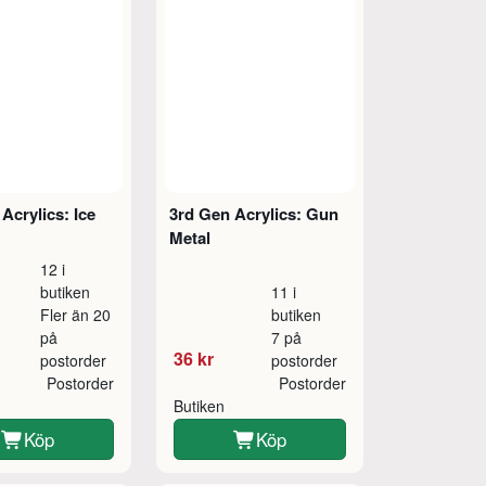
Acrylics: Ice
3rd Gen Acrylics: Gun
Metal
12 i
butiken
11 i
Fler än 20
butiken
på
7 på
36 kr
postorder
postorder
Postorder
Postorder
Butiken
Köp
Köp