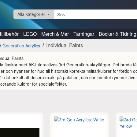
Alla kategorier
tillbehör
LEGO
Merch & Mer
Tärningar
Böcker & Tidning
Individual Paints
d Generation Acrylics
da flaskor med AK-Interactives 3rd Generation-akrylfärger. Det breda fär
ner och nyanser för hud till historiskt korrekta militärkulörer för fordon
r det enkelt att dosera exakt på paletten, och sortimentet rymmer äve
scerande kulörer för specialeffekter.