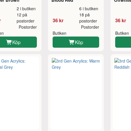
her Brown
Blood Red
Offwhit
2 i butiken
6 i butiken
12 på
18 på
r
36 kr
36 kr
postorder
postorder
Postorder
Postorder
ken
Butiken
Butiken
Köp
Köp