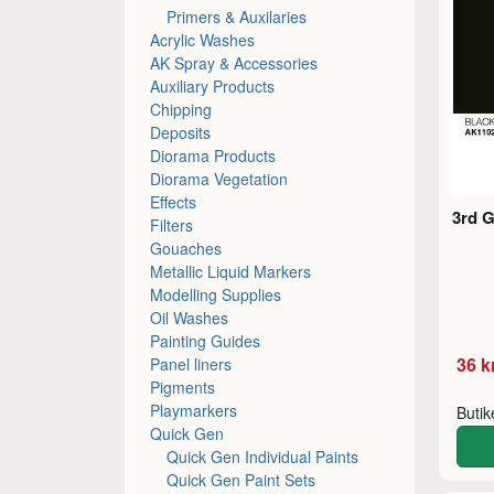
Primers & Auxilaries
Acrylic Washes
AK Spray & Accessories
Auxiliary Products
Chipping
Deposits
Diorama Products
Diorama Vegetation
Effects
3rd G
Filters
Gouaches
Metallic Liquid Markers
Modelling Supplies
Oil Washes
Painting Guides
36 k
Panel liners
Pigments
Playmarkers
Buti
Quick Gen
Quick Gen Individual Paints
Quick Gen Paint Sets