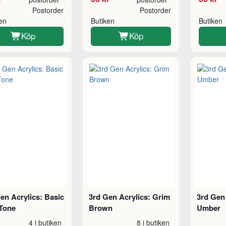
Postorder
Postorder
ken
Butiken
Butiken
Köp
Köp
en Acrylics: Basic
3rd Gen Acrylics: Grim
3rd Gen 
 Tone
Brown
Umber
4 i butiken
8 i butiken