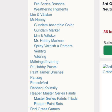
3rd G
Pro Series Brushes
Neutr
Weathering Pigments
Lim & Vätskor
Mr.Hobby
Gundam Assemble Color
Gundam Marker
36 k
Lim & Vätskor
Mr. Hobby Markers
Buti
Spray Varnish & Primers
Verktyg
Vädring
Målningsförvaring
P3 Hobby Paints
Paint Tamer Brushes
Panzag
Penselvård
Raphael Kolinsky
Reaper Master Series Paints
Master Series Paints Triads
Reaper Paint Sets
Red Grass Games