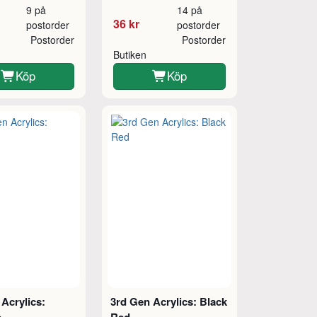
9 på
14 på
36 kr
postorder
postorder
Postorder
Postorder
Butiken
Köp
Köp
Acrylics:
3rd Gen Acrylics: Black