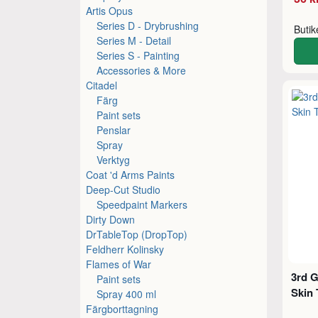
Artis Opus
Series D - Drybrushing
Buti
Series M - Detail
Series S - Painting
Accessories & More
Citadel
Färg
Paint sets
Penslar
Spray
Verktyg
Coat 'd Arms Paints
Deep-Cut Studio
Speedpaint Markers
Dirty Down
DrTableTop (DropTop)
Feldherr Kolinsky
Flames of War
3rd G
Paint sets
Skin
Spray 400 ml
Färgborttagning