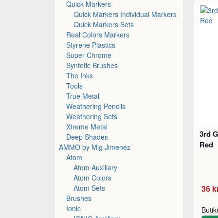
Quick Markers
Quick Markers Individual Markers
Quick Markers Sets
Real Colors Markers
Styrene Plastics
Super Chrome
Syntetic Brushes
The Inks
Tools
True Metal
Weathering Pencils
Weathering Sets
Xtreme Metal
3rd G
Deep Shades
Red
AMMO by Mig Jimenez
Atom
Atom Auxiliary
Atom Colors
Atom Sets
36 k
Brushes
Ionic
Buti