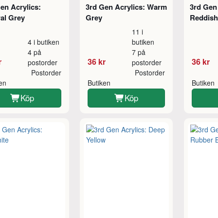
en Acrylics:
3rd Gen Acrylics: Warm
3rd Gen 
al Grey
Grey
Reddish
11 i
4 i butiken
butiken
4 på
7 på
r
36 kr
36 kr
postorder
postorder
Postorder
Postorder
ken
Butiken
Butiken
Köp
Köp