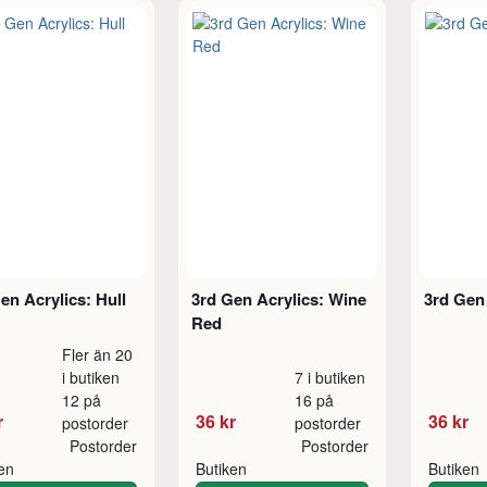
en Acrylics: Hull
3rd Gen Acrylics: Wine
3rd Gen 
Red
Fler än 20
i butiken
7 i butiken
12 på
16 på
r
36 kr
36 kr
postorder
postorder
Postorder
Postorder
ken
Butiken
Butiken