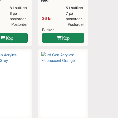
e
Red
8 i butiken
5 i butiken
8 på
7 på
36 kr
postorder
postorder
Postorder
Postorder
Butiken
Köp
Köp