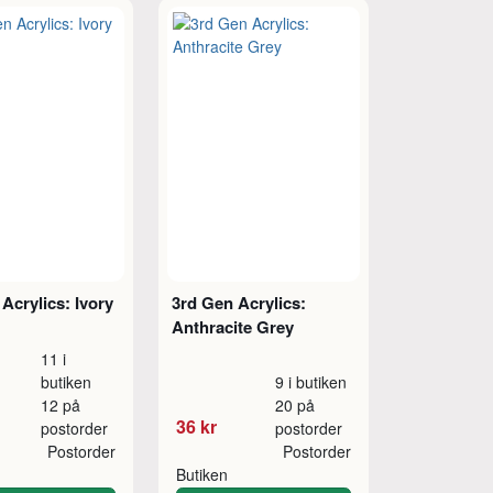
Acrylics: Ivory
3rd Gen Acrylics:
Anthracite Grey
11 i
butiken
9 i butiken
12 på
20 på
36 kr
postorder
postorder
Postorder
Postorder
Butiken