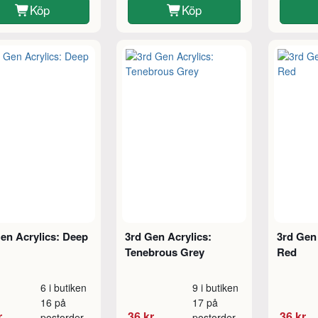
Köp
Köp
en Acrylics: Deep
3rd Gen Acrylics:
3rd Gen 
Tenebrous Grey
Red
6 i butiken
9 i butiken
16 på
17 på
r
36 kr
36 kr
postorder
postorder