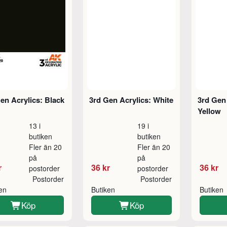
en Acrylics: Black
3rd Gen Acrylics: White
3rd Gen 
Yellow
13 i
19 i
butiken
butiken
Fler än 20
Fler än 20
på
på
r
36 kr
36 kr
postorder
postorder
Postorder
Postorder
ken
Butiken
Butiken
Köp
Köp