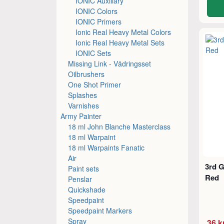
IONIC Auxiliary
IONIC Colors
IONIC Primers
Ionic Real Heavy Metal Colors
Ionic Real Heavy Metal Sets
IONIC Sets
Missing Link - Vädringsset
Oilbrushers
One Shot Primer
Splashes
Varnishes
Army Painter
18 ml John Blanche Masterclass
18 ml Warpaint
18 ml Warpaints Fanatic
Air
3rd G
Paint sets
Red
Penslar
Quickshade
Speedpaint
Speedpaint Markers
Spray
36 k