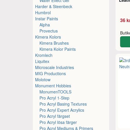
Leat
Water Effect Gel
Harder & Steenbeck
Humbrol
Instar Paints
36 k
Alpha
Provectus
Buti
Kimera Kolors
Kimera Brushes
Kimera Kolor Paints
Kromlech
Liquitex
Microscale Industries
MIG Productions
Molotow
Monument Hobbies
MonumenTOOLS
Pro Acryl 1-Step
Pro Acryl Basing Textures
Pro Acryl Expert Acrylics
Pro Acryl färgset
Pro Acryl lösa färger
Pro Acryl Mediums & Primers