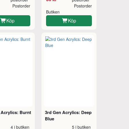
Postorder
Postorder
Butiken
Köp
Köp
Acrylics: Burnt
3rd Gen Acrylics: Deep
Blue
4 i butiken
5 i butiken