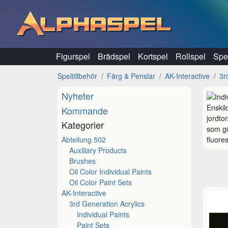
Hoppa till innehåll
Figurspel
Brädspel
Kortspel
Rollspel
Spel
Speltillbehör
Färg & Penslar
AK-Interactive
3r
Nyheter
Enskil
Kommande
jordto
Kategorier
som gö
Abteilung 502
fluore
Auxiliary Products
Brushes
Oil Color Individual Paints
Oil Color Paint Sets
AK-Interactive
3rd Generation Acrylics
Individual Paints
Paint Sets