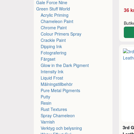
Gale Force Nine
Green Stuff World
36 k
Acrylic Priming
Chameleon Paint
Buti
Chrome Paint
Colour Primers Spray
Crackle Paint
Dipping Ink
Fotografering
Färgset
Glow in the Dark Pigment
Intensity Ink
Liquid Frost
Målningstillbehör
Pure Metal Pigments
Putty
Resin
Rust Textures
Spray Chameleon
Varnish
3rd G
Verktyg och belysning