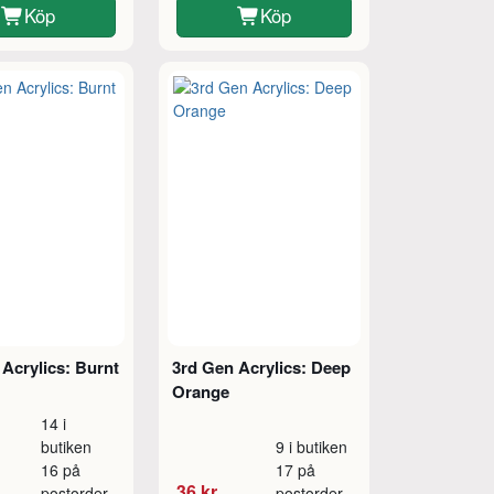
Köp
Köp
Acrylics: Burnt
3rd Gen Acrylics: Deep
Orange
14 i
butiken
9 i butiken
16 på
17 på
36 kr
postorder
postorder