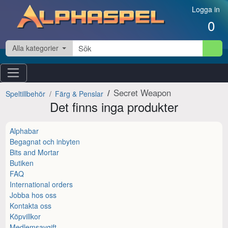
Hoppa till innehåll
Logga in
0
Alla kategorier
Secret Weapon
Speltillbehör
Färg & Penslar
Det finns inga produkter
Alphabar
Begagnat och inbyten
Bits and Mortar
Butiken
FAQ
International orders
Jobba hos oss
Kontakta oss
Köpvillkor
Medlemsavgift