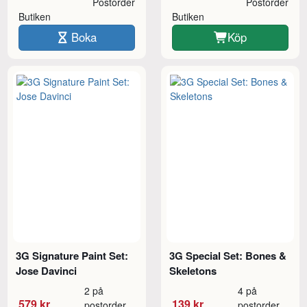
Postorder
Postorder
Butiken
Butiken
Boka
Köp
3G Signature Paint Set:
3G Special Set: Bones &
Jose Davinci
Skeletons
2 på
4 på
579 kr
139 kr
postorder
postorder