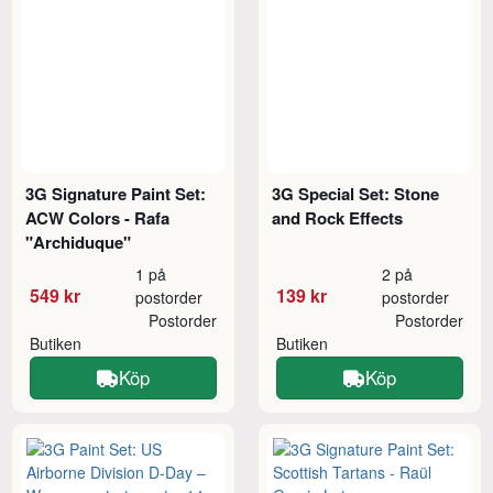
3G Signature Paint Set:
3G Special Set: Stone
ACW Colors - Rafa
and Rock Effects
"Archiduque"
1 på
2 på
549 kr
139 kr
postorder
postorder
Postorder
Postorder
Butiken
Butiken
Köp
Köp