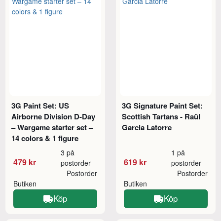
3G Paint Set: US
3G Signature Paint Set:
Airborne Division D-Day
Scottish Tartans - Raül
– Wargame starter set –
Garcia Latorre
14 colors & 1 figure
3 på
1 på
479 kr
619 kr
postorder
postorder
Postorder
Postorder
Butiken
Butiken
Köp
Köp