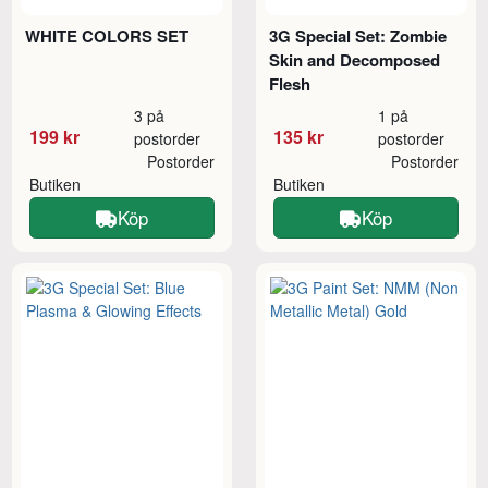
WHITE COLORS SET
3G Special Set: Zombie
Skin and Decomposed
Flesh
3 på
1 på
199 kr
135 kr
postorder
postorder
Postorder
Postorder
Butiken
Butiken
Köp
Köp