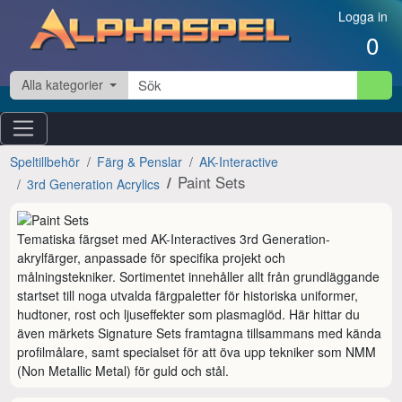
Hoppa till innehåll
Logga in
0
Alla kategorier
Speltillbehör
Färg & Penslar
AK-Interactive
Paint Sets
3rd Generation Acrylics
Tematiska färgset med AK-Interactives 3rd Generation-
akrylfärger, anpassade för specifika projekt och 
målningstekniker. Sortimentet innehåller allt från grundläggande 
startset till noga utvalda färgpaletter för historiska uniformer, 
hudtoner, rost och ljuseffekter som plasmaglöd. Här hittar du 
även märkets Signature Sets framtagna tillsammans med kända 
profilmålare, samt specialset för att öva upp tekniker som NMM 
(Non Metallic Metal) för guld och stål.