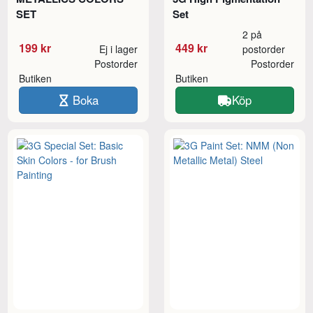
SET
Set
2 på
199 kr
449 kr
Ej i lager
postorder
Postorder
Postorder
Butiken
Butiken
Boka
Köp