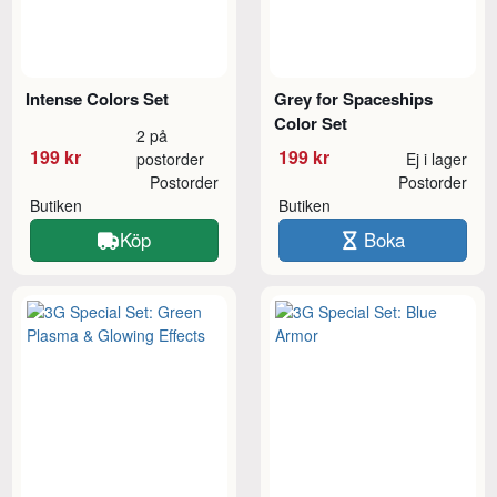
Intense Colors Set
Grey for Spaceships
Color Set
2 på
199 kr
199 kr
postorder
Ej i lager
Postorder
Postorder
Butiken
Butiken
Köp
Boka