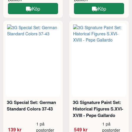
Köp
Köp
3G Special Set: German
3G Signature Paint Set:
Standard Colors 37-43
Historical Figures S.XVI-
XVIII - Pepe Gallardo
1 på
1 på
139 kr
549 kr
postorder
postorder