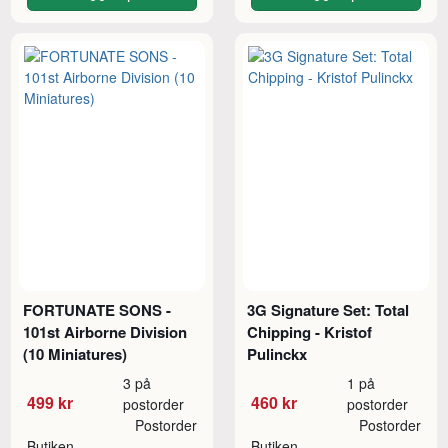
FORTUNATE SONS -
3G Signature Set: Total
101st Airborne Division
Chipping - Kristof
(10 Miniatures)
Pulinckx
3 på
1 på
499 kr
460 kr
postorder
postorder
Postorder
Postorder
Butiken
Butiken