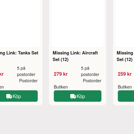
ng Link: Tanks Set
Missing Link: Aircraft
Missing 
Set (12)
Set (12)
5 på
5 på
kr
279 kr
259 kr
postorder
postorder
Postorder
Postorder
ken
Butiken
Butiken
Köp
Köp