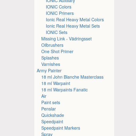
IONIC Auxiliary
IONIC Colors
IONIC Primers
Ionic Real Heavy Metal Colors
Ionic Real Heavy Metal Sets
IONIC Sets
Missing Link - Vädringsset
Oilbrushers
One Shot Primer
Splashes
Varnishes
Army Painter
18 ml John Blanche Masterclass
18 ml Warpaint
18 ml Warpaints Fanatic
Air
Paint sets
Penslar
Quickshade
Speedpaint
Speedpaint Markers
Spray