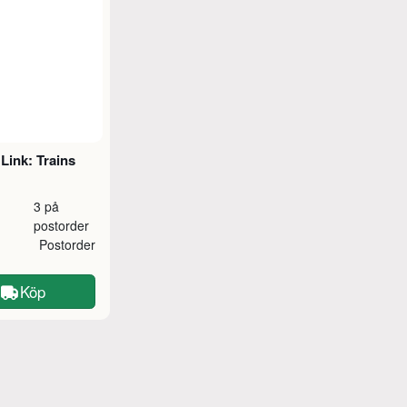
Link: Trains
3 på
postorder
Postorder
Köp