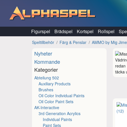
Hoppa till innehåll
Figurspel
Brädspel
Kortspel
Rollspel
Spel
Speltillbehör
Färg & Penslar
AMMO by Mig Jim
Nyheter
Vädrin
Kommande
redan 
Kategorier
täcka 
Abteilung 502
Auxiliary Products
Brushes
Oil Color Individual Paints
Oil Color Paint Sets
AK-Interactive
3rd Generation Acrylics
Individual Paints
Paint Sets