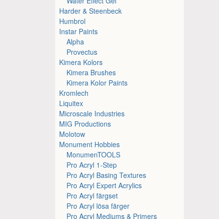
Water Effect Gel
Harder & Steenbeck
Humbrol
Instar Paints
Alpha
Provectus
Kimera Kolors
Kimera Brushes
Kimera Kolor Paints
Kromlech
Liquitex
Microscale Industries
MIG Productions
Molotow
Monument Hobbies
MonumenTOOLS
Pro Acryl 1-Step
Pro Acryl Basing Textures
Pro Acryl Expert Acrylics
Pro Acryl färgset
Pro Acryl lösa färger
Pro Acryl Mediums & Primers