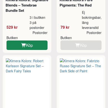
Blends – Tenebrae
Pigments: The Red
Bundle Set
Ej
3 i butiken
bokningsbar,
3 på
lång
529 kr
79 kr
postorder
leveranstid
Postorder
Postorder
Butiken
Butiken
Köp
Köp