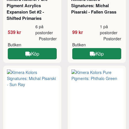
Pigment Acrylics
Signatures: Michal
Expansion Set #2 -
Pisarski - Fallen Grass
Shifted Primaries
6 på
1 på
539 kr
99 kr
postorder
postorder
Postorder
Postorder
Butiken
Butiken
Köp
Köp