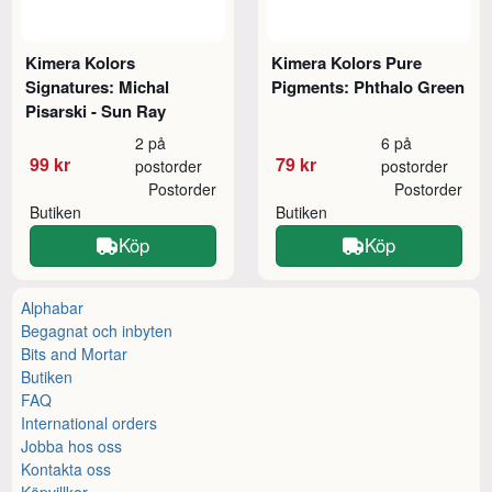
Kimera Kolors
Kimera Kolors Pure
Signatures: Michal
Pigments: Phthalo Green
Pisarski - Sun Ray
2 på
6 på
99 kr
79 kr
postorder
postorder
Postorder
Postorder
Butiken
Butiken
Köp
Köp
Alphabar
Begagnat och inbyten
Bits and Mortar
Butiken
FAQ
International orders
Jobba hos oss
Kontakta oss