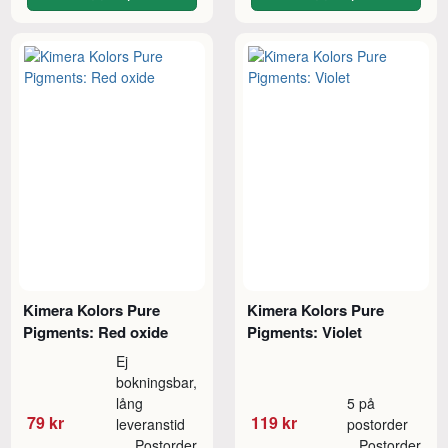
Kimera Kolors Pure
Kimera Kolors Pure
Pigments: Red oxide
Pigments: Violet
Ej
bokningsbar,
lång
5 på
79 kr
119 kr
leveranstid
postorder
Postorder
Postorder