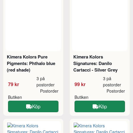
Kimera Kolors Pure
Kimera Kolors
Pigments: Phthalo blue
Signatures: Danilo
(red shade)
Cartacci - Silver Grey
3 på
3 på
79 kr
99 kr
postorder
postorder
Postorder
Postorder
Butiken
Butiken
Köp
Köp