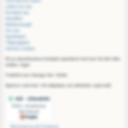
International orders
Jobba hos oss
Kontakta oss
Köpvillkor
Medlemsavgift
Om oss
Spellokalen
Tillgänglighet
Hantera cookies
Ett av skandinaviens bredaste spelutbud med över 60.000 olika
artiklar i lager
Fraktfritt inom Sverige från 1000kr
Spelrum med över 100 sittplatser och aktiviteter varje kväll
Recensioner på Facebook: