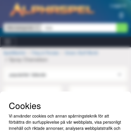
Hoppa till innehåll
Logga in
0
Alla kategorier
Speltillbehör
Färg & Penslar
Green Stuff World
Spray Chameleon
Cookies
Vi använder cookies och annan spårningsteknik för att
förbättra din surfupplevelse på vår webbplats, visa personligt
innehåll och riktade annonser, analysera webbplatstrafik och