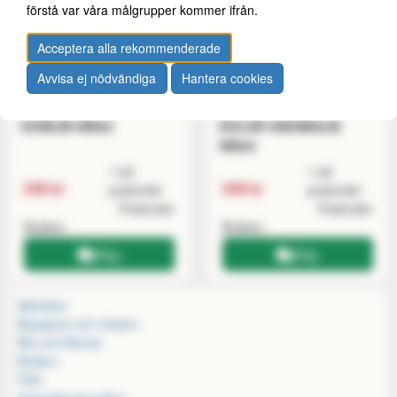
förstå var våra målgrupper kommer ifrån.
Acceptera alla rekommenderade
Avvisa ej nödvändiga
Hantera cookies
SPRAY Chameleon RED
SPRAY Chameleon
GOBLIN 400ml
SOLAR ANOMALIE
400ml
1 på
1 på
249 kr
249 kr
postorder
postorder
Postorder
Postorder
Butiken
Butiken
Köp
Köp
Alphabar
Begagnat och inbyten
Bits and Mortar
Butiken
FAQ