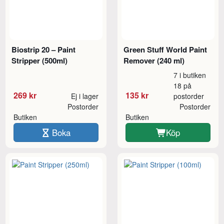
Biostrip 20 – Paint
Green Stuff World Paint
Stripper (500ml)
Remover (240 ml)
7 i butiken
18 på
269 kr
135 kr
Ej i lager
postorder
Postorder
Postorder
Butiken
Butiken
Boka
Köp