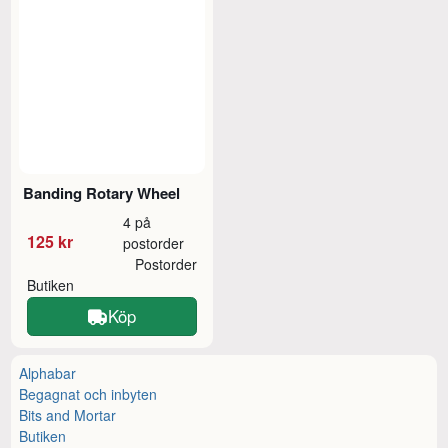
Banding Rotary Wheel
4 på
125 kr
postorder
Postorder
Butiken
Köp
Alphabar
Begagnat och inbyten
Bits and Mortar
Butiken