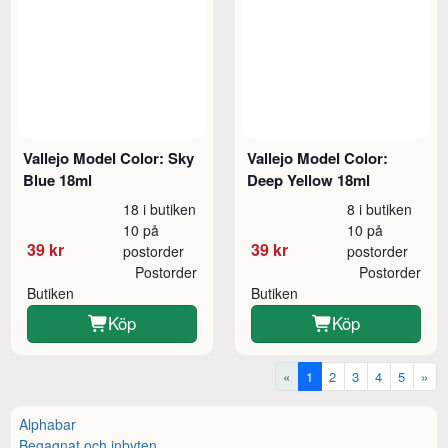
Vallejo Model Color: Sky
Vallejo Model Color:
Blue 18ml
Deep Yellow 18ml
18 i butiken
8 i butiken
10 på
10 på
39 kr
39 kr
postorder
postorder
Postorder
Postorder
Butiken
Butiken
Köp
Köp
«
1
2
3
4
5
»
Alphabar
Begagnat och inbyten