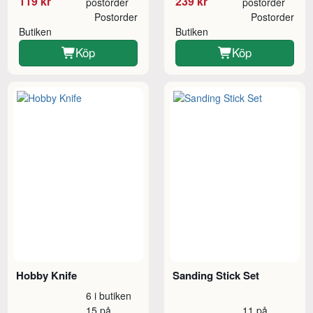
119 kr
239 kr
postorder
postorder
Postorder
Postorder
Butiken
Butiken
Köp
Köp
Hobby Knife
Sanding Stick Set
6 i butiken
15 på
11 på