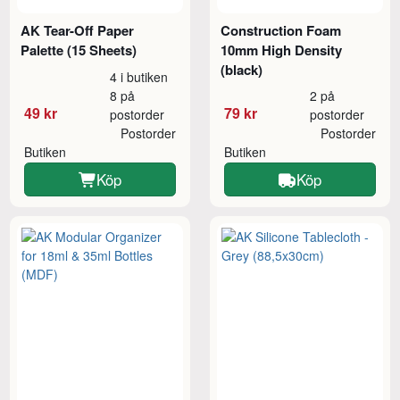
AK Tear-Off Paper
Construction Foam
Palette (15 Sheets)
10mm High Density
(black)
4 i butiken
8 på
2 på
49 kr
79 kr
postorder
postorder
Postorder
Postorder
Butiken
Butiken
Köp
Köp