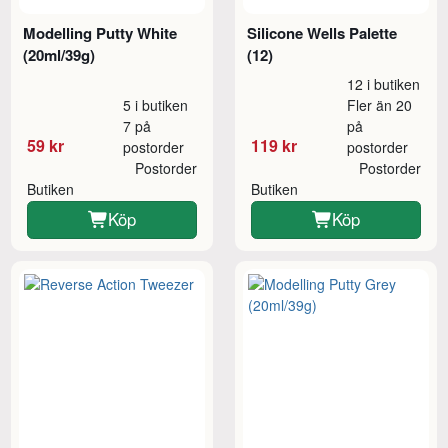
Modelling Putty White
Silicone Wells Palette
(20ml/39g)
(12)
12 i butiken
5 i butiken
Fler än 20
7 på
på
59 kr
119 kr
postorder
postorder
Postorder
Postorder
Butiken
Butiken
Köp
Köp