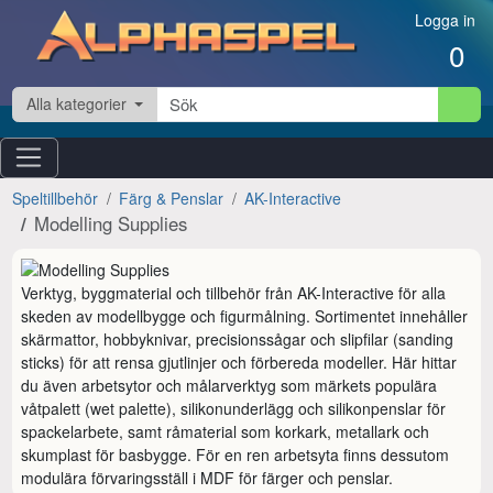
Hoppa till innehåll
Logga in
0
Alla kategorier
Speltillbehör
Färg & Penslar
AK-Interactive
Modelling Supplies
Verktyg, byggmaterial och tillbehör från AK-Interactive för alla 
skeden av modellbygge och figurmålning. Sortimentet innehåller 
skärmattor, hobbyknivar, precisionssågar och slipfilar (sanding 
sticks) för att rensa gjutlinjer och förbereda modeller. Här hittar 
du även arbetsytor och målarverktyg som märkets populära 
våtpalett (wet palette), silikonunderlägg och silikonpenslar för 
spackelarbete, samt råmaterial som korkark, metallark och 
skumplast för basbygge. För en ren arbetsyta finns dessutom 
modulära förvaringsställ i MDF för färger och penslar.