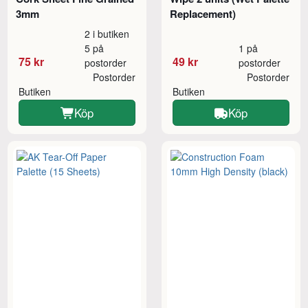
3mm
Replacement)
2 i butiken
5 på
1 på
75 kr
49 kr
postorder
postorder
Postorder
Postorder
Butiken
Butiken
Köp
Köp