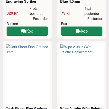
Engraving Scriber
Blue 4,5mm
4 på
4 på
329 kr
79 kr
postorder
postorder
Postorder
Postorder
Butiken
Butiken
Köp
Köp
Cork Sheet Fine Grained
Wipe 2 units (Wet Palette