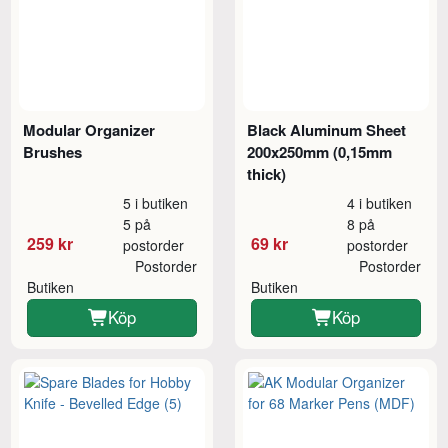
Modular Organizer
Black Aluminum Sheet
Brushes
200x250mm (0,15mm
thick)
5 i butiken
4 i butiken
5 på
8 på
259 kr
69 kr
postorder
postorder
Postorder
Postorder
Butiken
Butiken
Köp
Köp