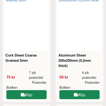
Cork Sheet Coarse
Aluminum Sheet
Grained 3mm
200x250mm (0,2mm
thick)
7 på
6 på
75 kr
59 kr
postorder
postorder
Postorder
Postorder
Butiken
Butiken
Köp
Köp