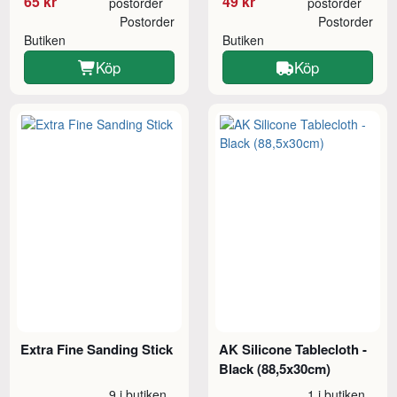
65 kr
49 kr
postorder
postorder
Postorder
Postorder
Butiken
Butiken
Köp
Köp
Extra Fine Sanding Stick
AK Silicone Tablecloth -
Black (88,5x30cm)
9 i butiken
1 i butiken