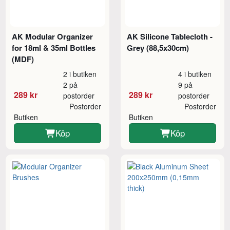
AK Modular Organizer
AK Silicone Tablecloth -
for 18ml & 35ml Bottles
Grey (88,5x30cm)
(MDF)
2 i butiken
4 i butiken
2 på
9 på
289 kr
289 kr
postorder
postorder
Postorder
Postorder
Butiken
Butiken
Köp
Köp