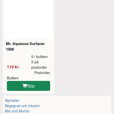
Mr. Aqueous Surfacer
1000
5 i butiken
5 på
119 kr
postorder
Postorder
Butiken
Köp
Alphabar
Begagnat och inbyten
Bits and Mortar