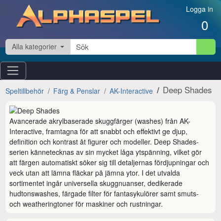
Hoppa till innehåll
Logga in
0
Alla kategorier
Deep Shades
Speltillbehör
Färg & Penslar
AK-Interactive
Avancerade akrylbaserade skuggfärger (washes) från AK-
Interactive, framtagna för att snabbt och effektivt ge djup, 
definition och kontrast åt figurer och modeller. Deep Shades-
serien kännetecknas av sin mycket låga ytspänning, vilket gör 
att färgen automatiskt söker sig till detaljernas fördjupningar och 
veck utan att lämna fläckar på jämna ytor. I det utvalda 
sortimentet ingår universella skuggnuanser, dedikerade 
hudtonswashes, färgade filter för fantasykulörer samt smuts- 
och weatheringtoner för maskiner och rustningar.