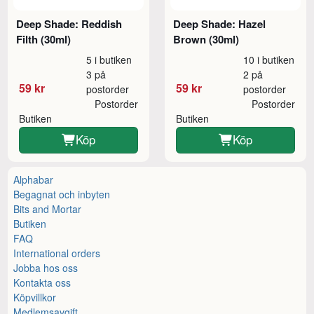
Deep Shade: Reddish
Deep Shade: Hazel
Filth (30ml)
Brown (30ml)
5 i butiken
10 i butiken
3 på
2 på
59 kr
59 kr
postorder
postorder
Postorder
Postorder
Butiken
Butiken
Köp
Köp
Alphabar
Begagnat och inbyten
Bits and Mortar
Butiken
FAQ
International orders
Jobba hos oss
Kontakta oss
Köpvillkor
Medlemsavgift