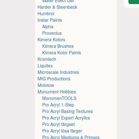
Water Effect Gel
Harder & Steenbeck
Humbrol
Instar Paints
Alpha
Provectus
Kimera Kolors
Kimera Brushes
Kimera Kolor Paints
Kromlech
Liquitex
Microscale Industries
MIG Productions
Molotow
Monument Hobbies
MonumenTOOLS
Pro Acryl 1-Step
Pro Acryl Basing Textures
Pro Acryl Expert Acrylics
Pro Acryl färgset
Pro Acryl lösa färger
Pro Acryl Mediums & Primers