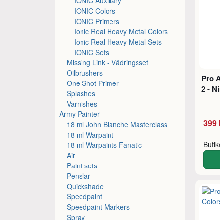
IONIC Auxiliary
IONIC Colors
IONIC Primers
Ionic Real Heavy Metal Colors
Ionic Real Heavy Metal Sets
IONIC Sets
Missing Link - Vädringsset
Oilbrushers
Pro A
One Shot Primer
2 - N
Splashes
Varnishes
Army Painter
399 
18 ml John Blanche Masterclass
18 ml Warpaint
Buti
18 ml Warpaints Fanatic
Air
Paint sets
Penslar
Quickshade
Speedpaint
Speedpaint Markers
Spray