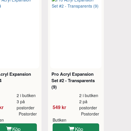
Acryl Expansion
Pro Acryl Expansion
4
Set #2 - Transparents
(9)
2 i butiken
2 i butiken
3 på
2 på
kr
549 kr
postorder
postorder
Postorder
Postorder
ken
Butiken
Köp
Köp