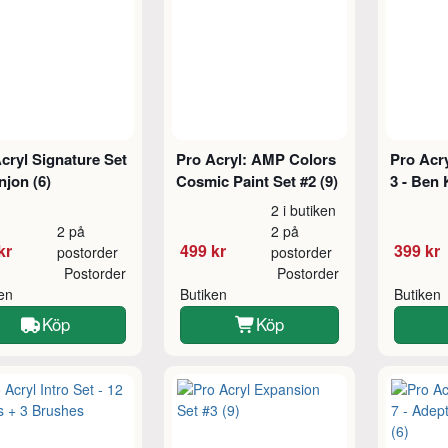
cryl Signature Set
Pro Acryl: AMP Colors
Pro Acry
injon (6)
Cosmic Paint Set #2 (9)
3 - Ben 
2 i butiken
2 på
2 på
kr
499 kr
399 kr
postorder
postorder
Postorder
Postorder
ken
Butiken
Butiken
Köp
Köp