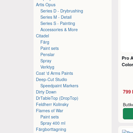
Artis Opus
Series D - Drybrushing
Series M - Detail
Series S - Painting
Accessories & More
Citadel
Färg
Paint sets
Penslar
Pro A
Spray
Color
Verktyg
Coat 'd Arms Paints
Deep-Cut Studio
Speedpaint Markers
799 
Dirty Down
DrTableTop (DropTop)
Feldherr Kolinsky
Buti
Flames of War
Paint sets
Spray 400 ml
Färgborttagning