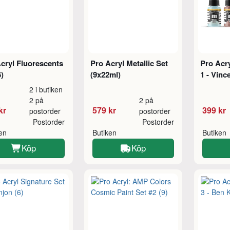
cryl Fluorescents
Pro Acryl Metallic Set
Pro Acry
6)
(9x22ml)
1 - Vinc
2 i butiken
2 på
2 på
kr
579 kr
399 kr
postorder
postorder
Postorder
Postorder
ken
Butiken
Butiken
Köp
Köp