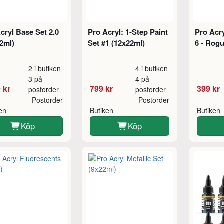
cryl Base Set 2.0
Pro Acryl: 1-Step Paint
Pro Acry
2ml)
Set #1 (12x22ml)
6 - Rogu
2 i butiken
4 i butiken
3 på
4 på
 kr
799 kr
399 kr
postorder
postorder
Postorder
Postorder
ken
Butiken
Butiken
Köp
Köp