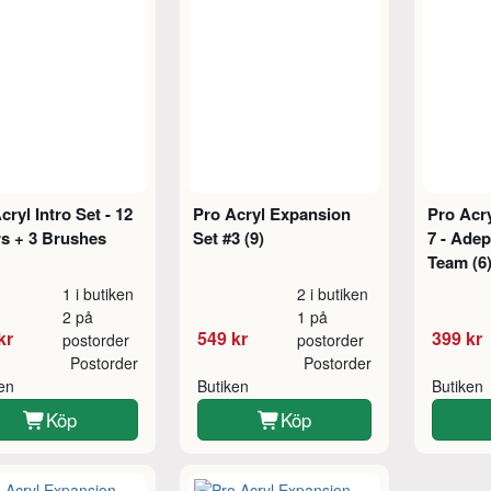
cryl Intro Set - 12
Pro Acryl Expansion
Pro Acry
s + 3 Brushes
Set #3 (9)
7 - Adep
Team (6
1 i butiken
2 i butiken
2 på
1 på
kr
549 kr
399 kr
postorder
postorder
Postorder
Postorder
ken
Butiken
Butiken
Köp
Köp