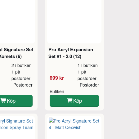
l Signature Set
Pro Acryl Expansion
Komets (6)
Set #1 - 2.0 (12)
2 i butiken
1 i butiken
1 på
1 på
699 kr
postorder
postorder
Postorder
Postorder
Butiken
Köp
Köp