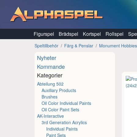
Hoppa till innehåll
Figurspel
Brädspel
Kortspel
Rollspel
Spel
Speltillbehör
Färg & Penslar
Monument Hobbie
Nyheter
Kommande
Kategorier
Abteilung 502
Auxiliary Products
Brushes
Oil Color Individual Paints
Oil Color Paint Sets
AK-Interactive
3rd Generation Acrylics
Individual Paints
Paint Sets