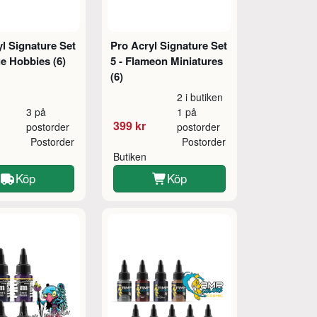
l Signature Set
Pro Acryl Signature Set
e Hobbies (6)
5 - Flameon Miniatures
(6)
2 i butiken
3 på
1 på
399 kr
postorder
postorder
Postorder
Postorder
Butiken
Köp
Köp