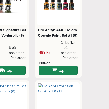
l Signature Set
Pro Acryl: AMP Colors
e Venturella (6)
Cosmic Paint Set #1 (9)
3 i butiken
6 på
1 på
499 kr
postorder
postorder
Postorder
Postorder
Butiken
Köp
Köp