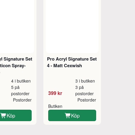
l Signature Set
Pro Acryl Signature Set
ticon Spray-
4 - Matt Cexwish
)
4 i butiken
3 i butiken
5 på
3 på
399 kr
postorder
postorder
Postorder
Postorder
Butiken
Köp
Köp