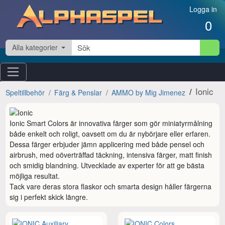
Hoppa till innehåll
Logga in
0
Alla kategorier
Ionic
Speltillbehör
Färg & Penslar
AMMO by Mig Jimenez
Ionic Smart Colors är innovativa färger som gör miniatyrmålning 
både enkelt och roligt, oavsett om du är nybörjare eller erfaren. 
Dessa färger erbjuder jämn applicering med både pensel och 
airbrush, med oöverträffad täckning, intensiva färger, matt finish 
och smidig blandning. Utvecklade av experter för att ge bästa 
möjliga resultat. 

Tack vare deras stora flaskor och smarta design håller färgerna 
sig i perfekt skick längre.