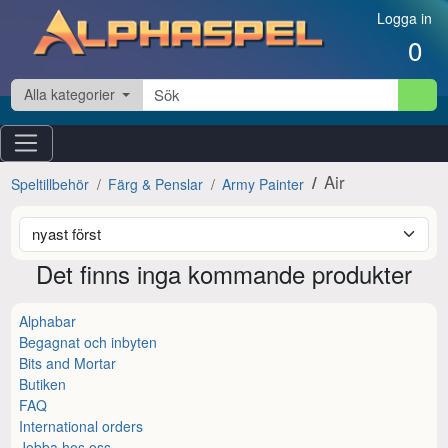
Hoppa till innehåll
Logga in
0
Alla kategorier
Air
Speltillbehör
Färg & Penslar
Army Painter
Det finns inga kommande produkter
Alphabar
Begagnat och inbyten
Bits and Mortar
Butiken
FAQ
International orders
Jobba hos oss