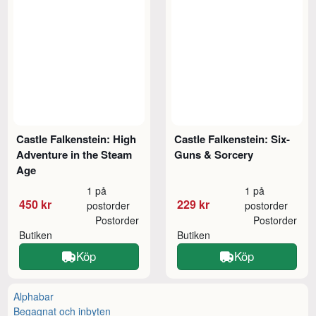
Castle Falkenstein: High
Castle Falkenstein: Six-
Adventure in the Steam
Guns & Sorcery
Age
1 på
1 på
450 kr
229 kr
postorder
postorder
Postorder
Postorder
Butiken
Butiken
Köp
Köp
Alphabar
Begagnat och inbyten