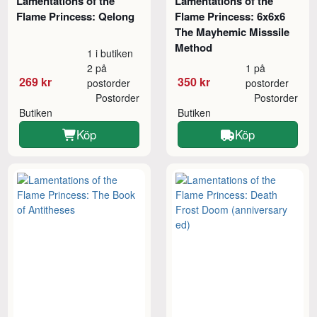
Lamentations of the
Lamentations of the
Flame Princess: Qelong
Flame Princess: 6x6x6
The Mayhemic Misssile
Method
1 i butiken
2 på
1 på
269 kr
350 kr
postorder
postorder
Postorder
Postorder
Butiken
Butiken
Köp
Köp