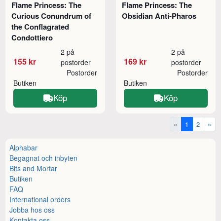
Flame Princess: The
Flame Princess: The
Curious Conundrum of
Obsidian Anti-Pharos
the Conflagrated
Condottiero
2 på
2 på
155 kr
169 kr
postorder
postorder
Postorder
Postorder
Butiken
Butiken
Köp
Köp
«
1
2
»
Alphabar
Begagnat och inbyten
Bits and Mortar
Butiken
FAQ
International orders
Jobba hos oss
Kontakta oss