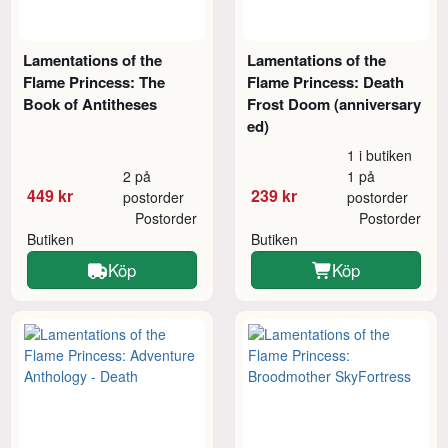
Lamentations of the
Lamentations of the
Flame Princess: The
Flame Princess: Death
Book of Antitheses
Frost Doom (anniversary
ed)
1 i butiken
2 på
1 på
449 kr
239 kr
postorder
postorder
Postorder
Postorder
Butiken
Butiken
Köp
Köp