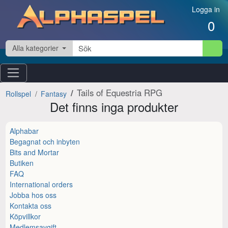
Hoppa till innehåll
Logga in
0
Alla kategorier
Tails of Equestria RPG
Rollspel
Fantasy
Det finns inga produkter
Alphabar
Begagnat och inbyten
Bits and Mortar
Butiken
FAQ
International orders
Jobba hos oss
Kontakta oss
Köpvillkor
Medlemsavgift