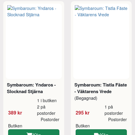
Symbaroum: Yndaros -
Symbaroum: Tistla Fäste
Slocknad Stjärna
- Väktarens Vrede
(Begagnad)
1 i butiken
2 på
1 på
389 kr
295 kr
postorder
postorder
Postorder
Postorder
Butiken
Butiken
Köp
Köp