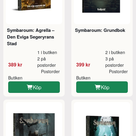
Symbaroum: Agrella –
Symbaroum: Grundbok
Den Eviga Segeryrans
Stad
1 i butiken
2 i butiken
2 på
3 på
389 kr
399 kr
postorder
postorder
Postorder
Postorder
Butiken
Butiken
Köp
Köp