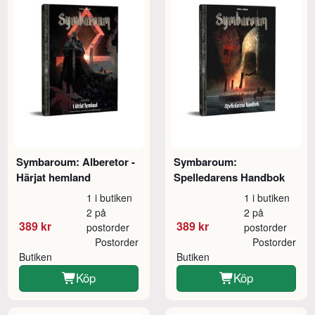
Symbaroum: Alberetor -
Symbaroum:
Härjat hemland
Spelledarens Handbok
1 i butiken
1 i butiken
2 på
2 på
389 kr
389 kr
postorder
postorder
Postorder
Postorder
Butiken
Butiken
Köp
Köp