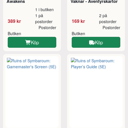
Awakens
Vaknar - Äventyrskartor
1 i butiken
1 på
2 på
389 kr
169 kr
postorder
postorder
Postorder
Postorder
Butiken
Butiken
Köp
Köp