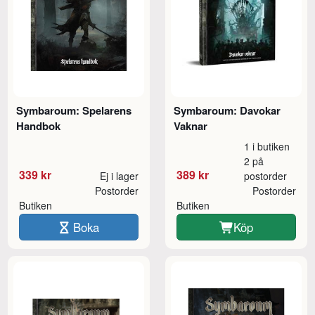
Symbaroum: Spelarens
Symbaroum: Davokar
Handbok
Vaknar
1 i butiken
2 på
339 kr
389 kr
Ej i lager
postorder
Postorder
Postorder
Butiken
Butiken
Boka
Köp