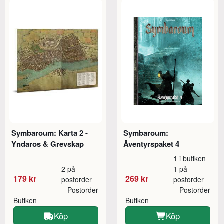
Symbaroum: Karta 2 -
Symbaroum:
Yndaros & Grevskap
Äventyrspaket 4
1 i butiken
2 på
1 på
179 kr
269 kr
postorder
postorder
Postorder
Postorder
Butiken
Butiken
Köp
Köp