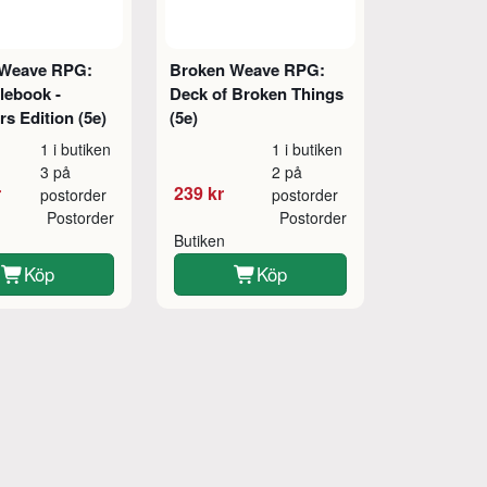
 Weave RPG:
Broken Weave RPG:
lebook -
Deck of Broken Things
rs Edition (5e)
(5e)
1 i butiken
1 i butiken
3 på
2 på
r
239 kr
postorder
postorder
Postorder
Postorder
Butiken
Köp
Köp