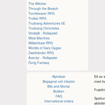
The Witcher
Through the Breach
Torchbearer RPG
Troika! RPG
Trudvang Adventures 5E
Trudvang Chronicles
Vindsjäl - Rollspelet
West Marches
Wilderfeast RPG
Worlds of Gary Gygax
Zweihänder RPG
Äventyr - Rollspelet
Övrig Fantasy
Alphabar
Ett av
Begagnat och inbyten
med öve
Bits and Mortar
Fraktfr
Butiken
FAQ
Spelru
International orders
aktivite