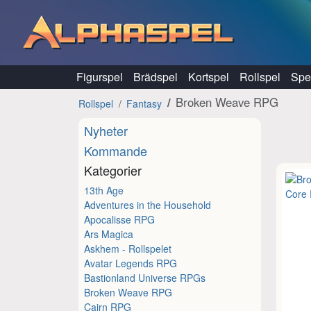
Hoppa till innehåll
Figurspel
Brädspel
Kortspel
Rollspel
Spel
Broken Weave RPG
Rollspel
Fantasy
Nyheter
Kommande
Kategorier
13th Age
Adventures in the Household
Apocalisse RPG
Ars Magica
Askhem - Rollspelet
Avatar Legends RPG
Bastionland Universe RPGs
Broken Weave RPG
Cairn RPG