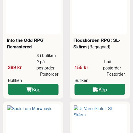
Into the Odd RPG
Flodskörden RPG: SL-
Remastered
Skärm
(Begagnad)
3 i butiken
2 på
1 på
389 kr
155 kr
postorder
postorder
Postorder
Postorder
Butiken
Butiken
Köp
Köp