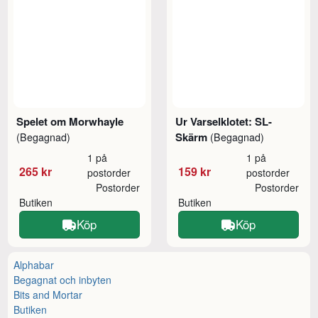
Spelet om Morwhayle
Ur Varselklotet: SL-
Skärm
(Begagnad)
(Begagnad)
1 på
1 på
265 kr
159 kr
postorder
postorder
Postorder
Postorder
Butiken
Butiken
Köp
Köp
Alphabar
Begagnat och inbyten
Bits and Mortar
Butiken