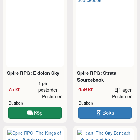
Spire RPG: Eidolon Sky
Spire RPG: Strata
Sourcebook
1 på
75 kr
459 kr
postorder
Ej i lager
Postorder
Postorder
Butiken
Butiken
Köp
Boka