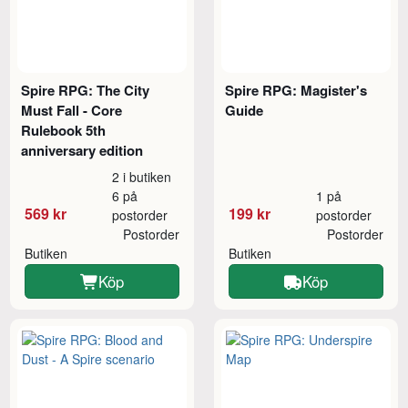
Spire RPG: The City
Spire RPG: Magister's
Must Fall - Core
Guide
Rulebook 5th
anniversary edition
2 i butiken
6 på
1 på
569 kr
199 kr
postorder
postorder
Postorder
Postorder
Butiken
Butiken
Köp
Köp