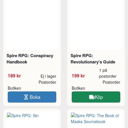
Spire RPG: Conspiracy
Spire RPG:
Handbook
Revolutionary's Guide
1 på
189 kr
199 kr
Ej i lager
postorder
Postorder
Postorder
Butiken
Butiken
Boka
Köp