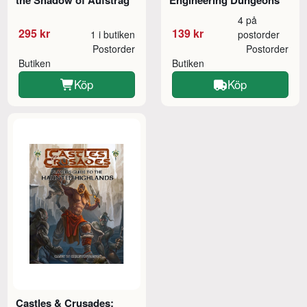
the Shadow of Aufstrag
Engineering Dungeons
4 på
295 kr
139 kr
1 i butiken
postorder
Postorder
Postorder
Butiken
Butiken
Köp
Köp
Castles & Crusades: