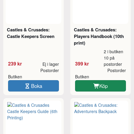
Castles & Crusades:
Castles & Crusades:
Castle Keepers Screen
Players Handbook (10th
print)
2 i butiken
10 på
239 kr
399 kr
Ej i lager
postorder
Postorder
Postorder
Butiken
Butiken
Boka
Köp