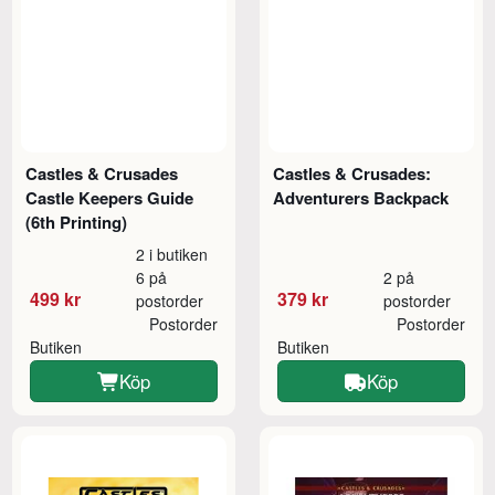
Castles & Crusades
Castles & Crusades:
Castle Keepers Guide
Adventurers Backpack
(6th Printing)
2 i butiken
6 på
2 på
499 kr
379 kr
postorder
postorder
Postorder
Postorder
Butiken
Butiken
Köp
Köp