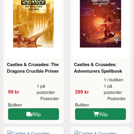
Castles & Crusades: The
Castles & Crusades:
Dragons Crucible Primer
Adventurers Spellbook
1 i butiken
1 på
1 på
99 kr
299 kr
postorder
postorder
Postorder
Postorder
Butiken
Butiken
Köp
Köp