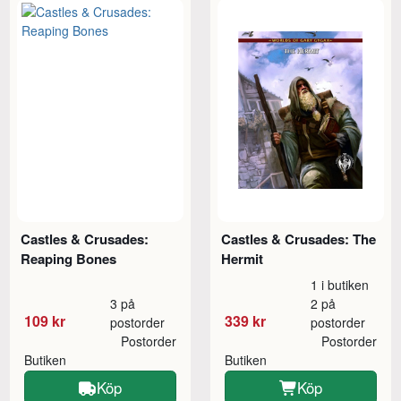
Castles & Crusades:
Castles & Crusades: The
Reaping Bones
Hermit
1 i butiken
3 på
2 på
109 kr
339 kr
postorder
postorder
Postorder
Postorder
Butiken
Butiken
Köp
Köp