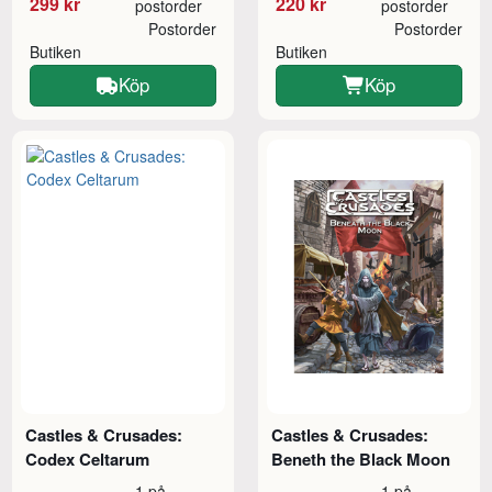
299 kr
220 kr
postorder
postorder
Postorder
Postorder
Butiken
Butiken
Köp
Köp
Castles & Crusades:
Castles & Crusades:
Codex Celtarum
Beneth the Black Moon
1 på
1 på