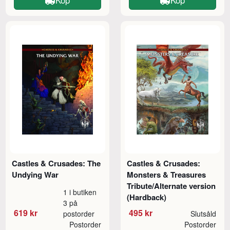
Castles & Crusades: The
Castles & Crusades:
Undying War
Monsters & Treasures
Tribute/Alternate version
1 i butiken
(Hardback)
3 på
619 kr
495 kr
postorder
Slutsåld
Postorder
Postorder