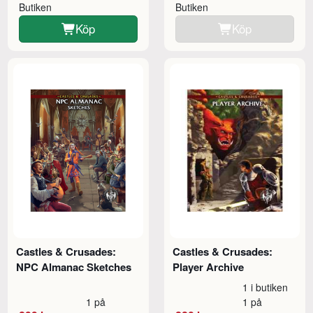
Butiken
Butiken
Köp
Köp
Castles & Crusades:
Castles & Crusades:
NPC Almanac Sketches
Player Archive
1 i butiken
1 på
1 på