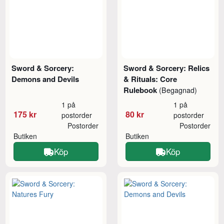
Sword & Sorcery:
Sword & Sorcery: Relics
Demons and Devils
& Rituals: Core
Rulebook
(Begagnad)
1 på
1 på
175 kr
80 kr
postorder
postorder
Postorder
Postorder
Butiken
Butiken
Köp
Köp