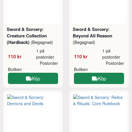
Sword & Sorcery:
Sword & Sorcery:
Creature Collection
Beyond All Reason
(Hardback)
(Begagnad)
(Begagnad)
1 på
1 på
110 kr
110 kr
postorder
postorder
Postorder
Postorder
Butiken
Butiken
Köp
Köp