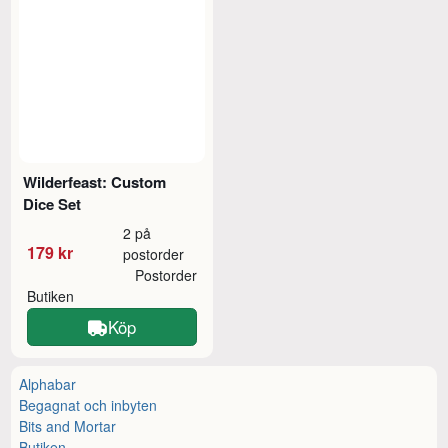
Wilderfeast: Custom
Dice Set
2 på
179 kr
postorder
Postorder
Butiken
Köp
Alphabar
Begagnat och inbyten
Bits and Mortar
Butiken