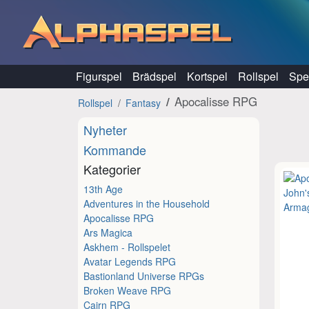
Hoppa till innehåll
Figurspel
Brädspel
Kortspel
Rollspel
Spel
Apocalisse RPG
Rollspel
Fantasy
Nyheter
Kommande
Kategorier
13th Age
Adventures in the Household
Apocalisse RPG
Ars Magica
Askhem - Rollspelet
Avatar Legends RPG
Bastionland Universe RPGs
Broken Weave RPG
Cairn RPG