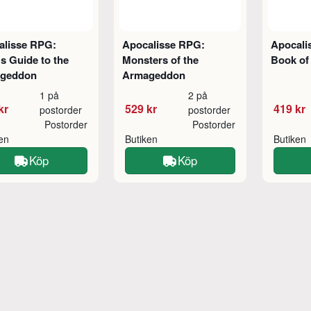
alisse RPG:
Apocalisse RPG:
Apocali
s Guide to the
Monsters of the
Book of
geddon
Armageddon
1 på
2 på
kr
529 kr
419 kr
postorder
postorder
Postorder
Postorder
ken
Butiken
Butiken
Köp
Köp