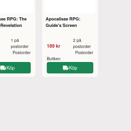
sse RPG: The
Apocalisse RPG:
 Revelation
Guide's Screen
1 på
2 på
189 kr
postorder
postorder
Postorder
Postorder
Butiken
Köp
Köp