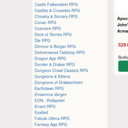
Castle Falkenstein RPG
Castles & Crusades RPG
Chivalry & Sorcery RPG
Apoc
Conan RPG
John'
Cosmere RPG
Arma
Deck of Stories RPG
Die RPG
529 
Dimmor & Borgar RPG
Dolmenwood Tabletop RPG
Buti
Dragon Age RPG
Dunder & Drakar RPG
Dungeon Crawl Classics RPG
Dungeons & Kittens
Dungeons of Drakkenheim
Earthdawn RPG
Ensamma Vargen
EON - Rollspelet
Errant RPG
Exalted
Fabula Ultima RPG
Fantasy Age RPG