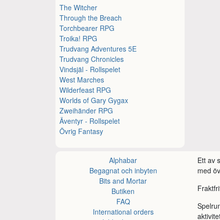
The Witcher
Through the Breach
Torchbearer RPG
Troika! RPG
Trudvang Adventures 5E
Trudvang Chronicles
Vindsjäl - Rollspelet
West Marches
Wilderfeast RPG
Worlds of Gary Gygax
Zweihänder RPG
Äventyr - Rollspelet
Övrig Fantasy
Alphabar
Ett av
Begagnat och inbyten
med öve
Bits and Mortar
Fraktfr
Butiken
FAQ
Spelru
International orders
aktivite