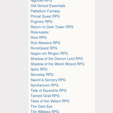
Nightfell RPG
Old-School Essentials
Palladium Fantasy
Primal Quest RPG
Pugmire RPG
Return to Dark Tower RPG
Rolemaster
Root RPG
Ruin Masters RPG
RuneQuest RPG
Sagan om Ringen RPG
Shadow of the Demon Lord RPG
Shadow of the Weird Wizard RPG
Spire RPG
Stonetop RPG
Sword & Sorcery RPG
Symbaroum RPG
Tails of Equestria RPG
Tainted Grail RPG
Tales of the Valiant RPG
The Dark Eye
The Wildsea RPG