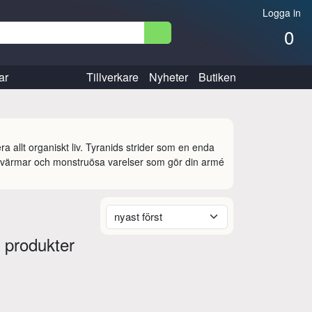
Logga in
0
ar
Tillverkare
Nyheter
Butiken
a allt organiskt liv. Tyranids strider som en enda 
svärmar och monstruösa varelser som gör din armé 
 produkter