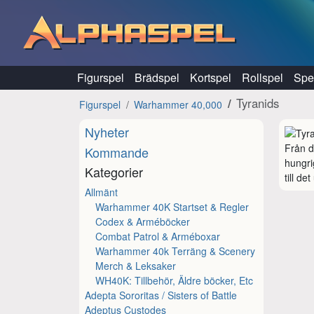
Hoppa till innehåll
Figurspel
Brädspel
Kortspel
Rollspel
Spel
Tyranids
Figurspel
Warhammer 40,000
Nyheter
Från d
Kommande
hungri
Kategorier
till d
Allmänt
Warhammer 40K Startset & Regler
Codex & Arméböcker
Combat Patrol & Arméboxar
Warhammer 40k Terräng & Scenery
Merch & Leksaker
WH40K: Tillbehör, Äldre böcker, Etc
Adepta Sororitas / Sisters of Battle
Adeptus Custodes