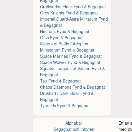
Begagnat
Craftworlds Eldar Fynd & Begagnat
Grey Knights Fynd & Begagnat
Imperial Guard/Astra Militarum Fynd
& Begagnat
Necrons Fynd & Begagnat
Orks Fynd & Begagnat
Sisters of Battle / Adeptus
Ministorum Fynd & Begagnat
Space Marines Fynd & Begagnat
Space Wolves Fynd & Begagnat
Squats/ Leagues of Votann Fynd &
Begagnat
Tau Fynd & Begagnat
Chaos Daemons Fynd & Begagnat
Drukhari / Dark Eldar Fynd &
Begagnat
Tyranids Fynd & Begagnat
Alphabar
Ett av
Begagnat och inbyten
med öve