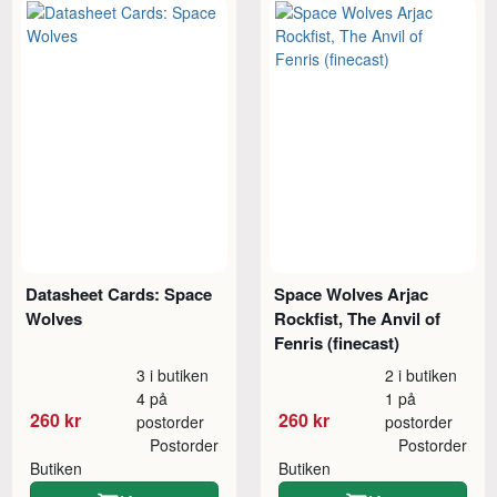
Datasheet Cards: Space
Space Wolves Arjac
Wolves
Rockfist, The Anvil of
Fenris (finecast)
3 i butiken
2 i butiken
4 på
1 på
260 kr
260 kr
postorder
postorder
Postorder
Postorder
Butiken
Butiken