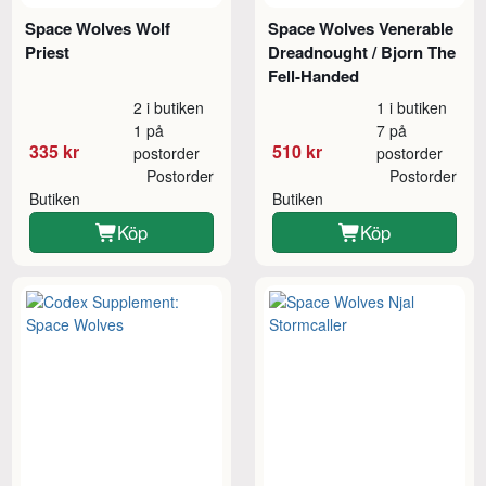
Space Wolves Wolf
Space Wolves Venerable
Priest
Dreadnought / Bjorn The
Fell-Handed
2 i butiken
1 i butiken
1 på
7 på
335 kr
510 kr
postorder
postorder
Postorder
Postorder
Butiken
Butiken
Köp
Köp