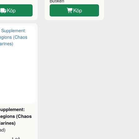
Butiken
Köp
Köp
upplement:
Legions (Chaos
arines)
ad)
1 på