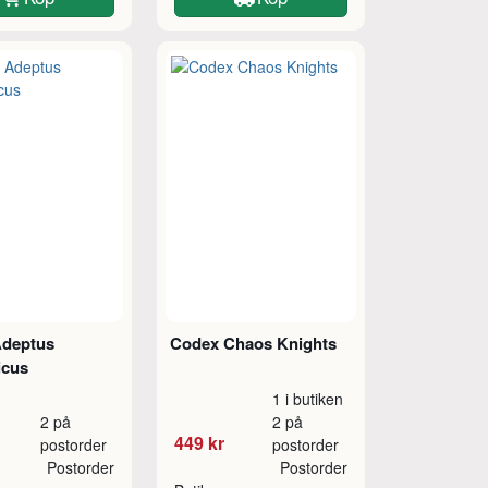
deptus
Codex Chaos Knights
icus
1 i butiken
2 på
2 på
449 kr
postorder
postorder
Postorder
Postorder