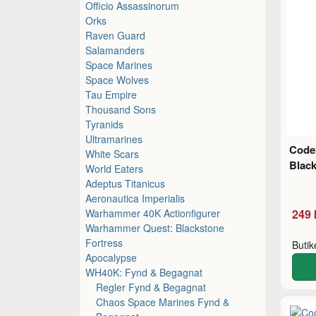
Officio Assassinorum
Orks
Raven Guard
Salamanders
Space Marines
Space Wolves
Tau Empire
Thousand Sons
Tyranids
Ultramarines
Code
White Scars
Blac
World Eaters
Adeptus Titanicus
Aeronautica Imperialis
Warhammer 40K Actionfigurer
249 
Warhammer Quest: Blackstone
Fortress
Buti
Apocalypse
WH40K: Fynd & Begagnat
Regler Fynd & Begagnat
Chaos Space Marines Fynd &