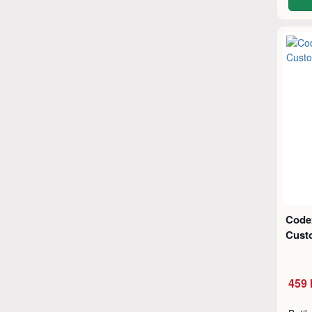
Code
Cust
459 