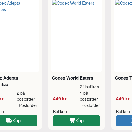
x Adepta
Codex World Eaters
Codex 
itas
2 i butiken
2 på
1 på
kr
449 kr
449 kr
postorder
postorder
Postorder
Postorder
ken
Butiken
Butiken
Köp
Köp