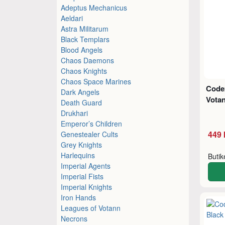
Adeptus Mechanicus
Aeldari
Astra Militarum
Black Templars
Blood Angels
Chaos Daemons
Chaos Knights
Chaos Space Marines
Code
Dark Angels
Vota
Death Guard
Drukhari
Emperor’s Children
449 
Genestealer Cults
Grey Knights
Harlequins
Buti
Imperial Agents
Imperial Fists
Imperial Knights
Iron Hands
Leagues of Votann
Necrons