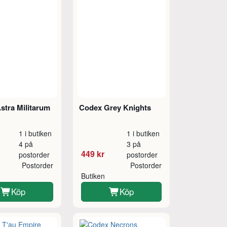
stra Militarum
Codex Grey Knights
1 i butiken
1 i butiken
4 på
3 på
449 kr
postorder
postorder
Postorder
Postorder
Butiken
Köp
Köp