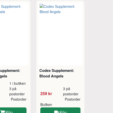
upplement:
Codex Supplement:
gels
Blood Angels
1 i butiken
3 på
3 på
259 kr
postorder
postorder
Postorder
Postorder
Butiken
Köp
Köp