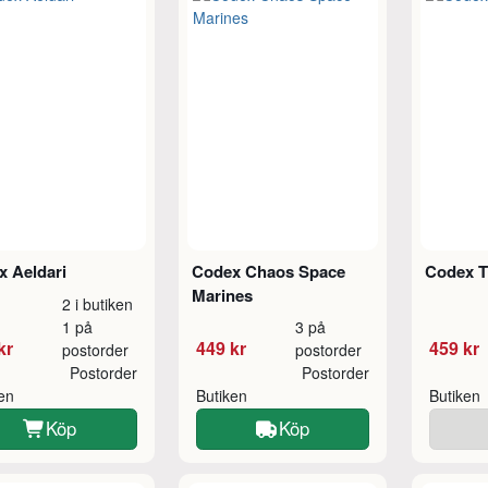
x Aeldari
Codex Chaos Space
Codex T
Marines
2 i butiken
1 på
3 på
kr
449 kr
459 kr
postorder
postorder
Postorder
Postorder
ken
Butiken
Butiken
Köp
Köp