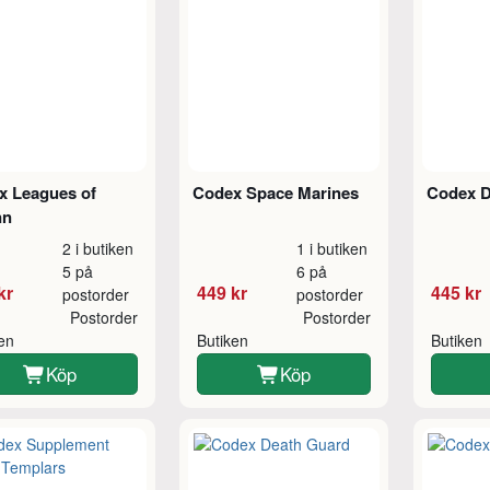
x Leagues of
Codex Space Marines
Codex D
nn
2 i butiken
1 i butiken
5 på
6 på
kr
449 kr
445 kr
postorder
postorder
Postorder
Postorder
ken
Butiken
Butiken
Köp
Köp