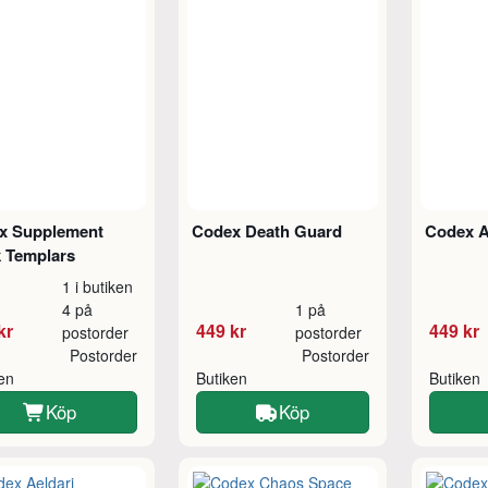
x Supplement
Codex Death Guard
Codex A
k Templars
1 i butiken
4 på
1 på
kr
449 kr
449 kr
postorder
postorder
Postorder
Postorder
ken
Butiken
Butiken
Köp
Köp