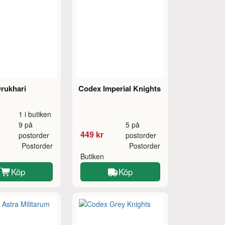
rukhari
Codex Imperial Knights
1 i butiken
9 på
5 på
449 kr
postorder
postorder
Postorder
Postorder
Butiken
Köp
Köp