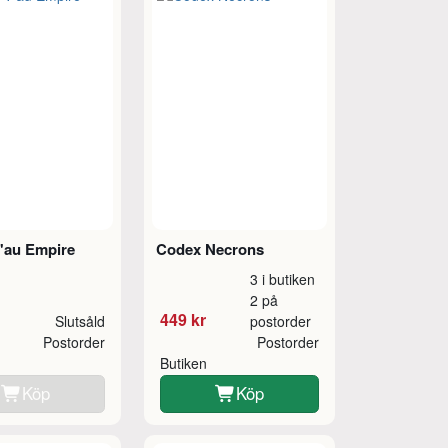
'au Empire
Codex Necrons
3 i butiken
2 på
449 kr
Slutsåld
postorder
Postorder
Postorder
Butiken
Köp
Köp