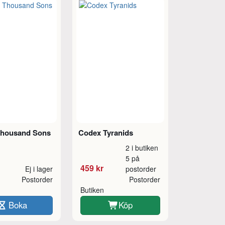
Thousand Sons
Codex Tyranids
2 i butiken
5 på
459 kr
Ej i lager
postorder
Postorder
Postorder
Butiken
Boka
Köp