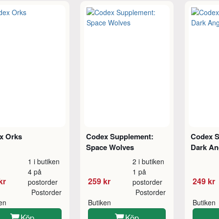
x Orks
Codex Supplement:
Codex S
Space Wolves
Dark An
1 i butiken
2 i butiken
4 på
1 på
kr
259 kr
249 kr
postorder
postorder
Postorder
Postorder
ken
Butiken
Butiken
Köp
Köp