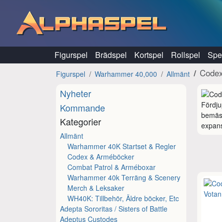
Hoppa till innehåll
Figurspel
Brädspel
Kortspel
Rollspel
Spel
Codex
Figurspel
Warhammer 40,000
Allmänt
Nyheter
Fördju
Kommande
bemäst
Kategorier
expans
Allmänt
Warhammer 40K Startset & Regler
Codex & Arméböcker
Combat Patrol & Arméboxar
Warhammer 40k Terräng & Scenery
Merch & Leksaker
WH40K: Tillbehör, Äldre böcker, Etc
Adepta Sororitas / Sisters of Battle
Adeptus Custodes