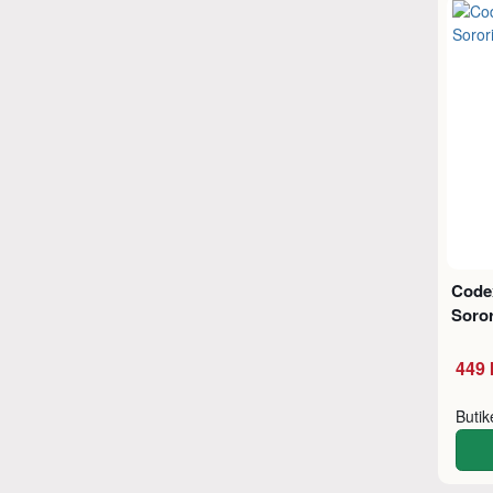
Code
Soror
449 
Buti