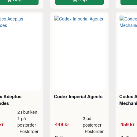
x Adeptus
Codex Imperial Agents
Codex A
odes
Mechan
2 i butiken
1 på
3 på
kr
449 kr
459 kr
postorder
postorder
Postorder
Postorder