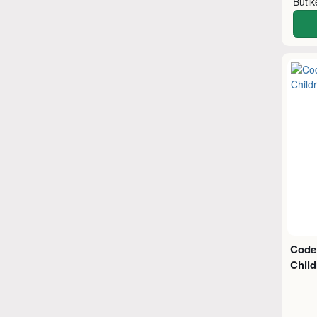
Buti
Code
Child