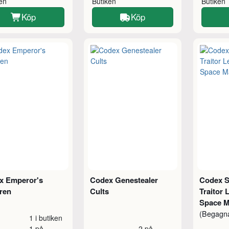
ken
Butiken
Butiken
Köp
Köp
x Emperor's
Codex Genestealer
Codex S
ren
Cults
Traitor 
Space M
(Begagn
1 i butiken
1 på
2 på