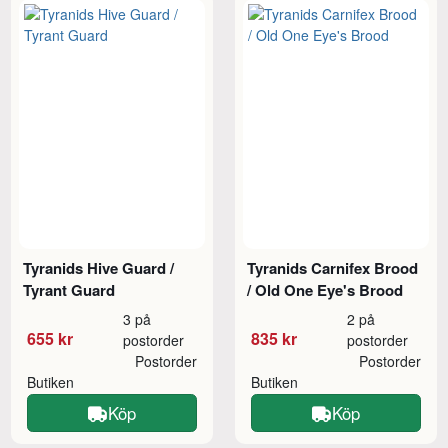
Tyranids Hive Guard /
Tyranids Carnifex Brood
Tyrant Guard
/ Old One Eye's Brood
3 på
2 på
655 kr
835 kr
postorder
postorder
Postorder
Postorder
Butiken
Butiken
Köp
Köp