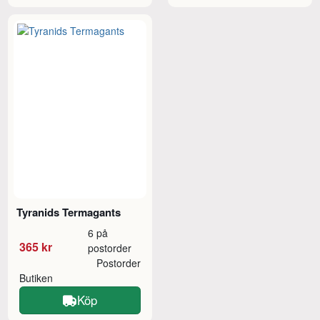
Tyranids Termagants
6 på
365 kr
postorder
Postorder
Butiken
Köp