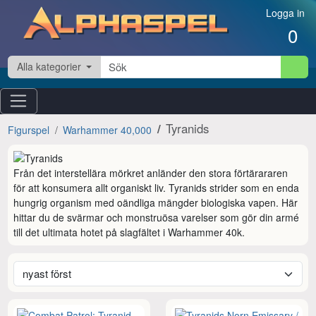
Hoppa till innehåll
Logga in
0
Alla kategorier
Tyranids
Figurspel
Warhammer 40,000
Från det interstellära mörkret anländer den stora förtärararen 
för att konsumera allt organiskt liv. Tyranids strider som en enda 
hungrig organism med oändliga mängder biologiska vapen. Här 
hittar du de svärmar och monstruösa varelser som gör din armé 
till det ultimata hotet på slagfältet i Warhammer 40k.