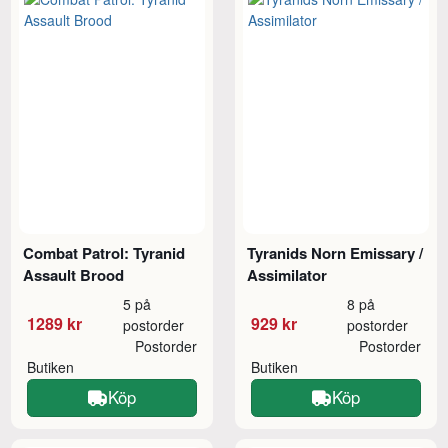
Combat Patrol: Tyranid
Tyranids Norn Emissary /
Assault Brood
Assimilator
5 på
8 på
1289 kr
929 kr
postorder
postorder
Postorder
Postorder
Butiken
Butiken
Köp
Köp