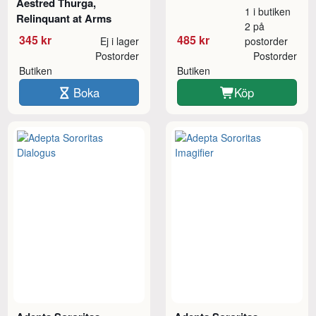
Aestred Thurga,
1 i butiken
Relinquant at Arms
2 på
345 kr
485 kr
Ej i lager
postorder
Postorder
Postorder
Butiken
Butiken
Boka
Köp