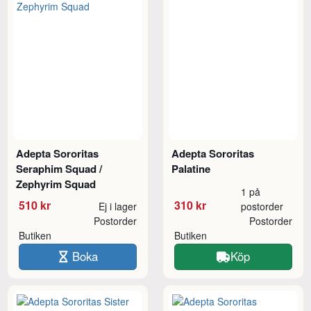
Adepta Sororitas
Adepta Sororitas
Seraphim Squad /
Palatine
Zephyrim Squad
1 på
510 kr
310 kr
Ej i lager
postorder
Postorder
Postorder
Butiken
Butiken
Boka
Köp