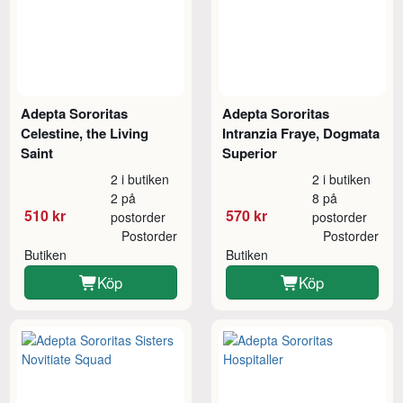
Adepta Sororitas
Adepta Sororitas
Celestine, the Living
Intranzia Fraye, Dogmata
Saint
Superior
2 i butiken
2 i butiken
2 på
8 på
510 kr
570 kr
postorder
postorder
Postorder
Postorder
Butiken
Butiken
Köp
Köp