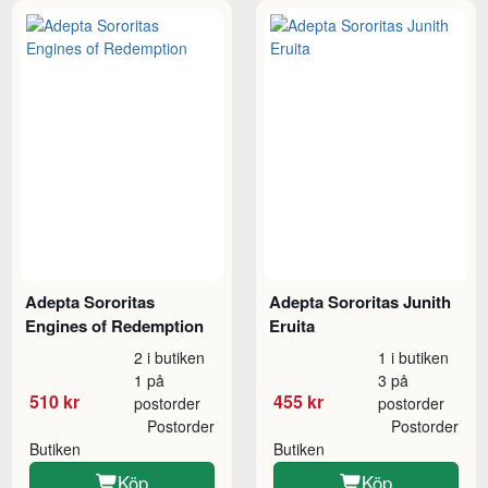
Adepta Sororitas
Adepta Sororitas Junith
Engines of Redemption
Eruita
2 i butiken
1 i butiken
1 på
3 på
510 kr
455 kr
postorder
postorder
Postorder
Postorder
Butiken
Butiken
Köp
Köp