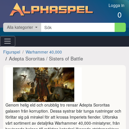
Hoppa till innehåll
Logga in
0
Alla kategorier
Figurspel
Warhammer 40,000
Adepta Sororitas / Sisters of Battle
Genom helig eld och orubblig tro rensar Adepta Sororitas 
galaxen från korruption. Dessa systrar bär tunga rustningar och 
förlitar sig på mirakel för att krossa Imperiets fiender. Utforska 
vårt sortiment av detaljrika Warhammer 40,000-miniatyrer, från 
bevingade helgon till mäktiga katedral-liknande stridsmaskiner, 