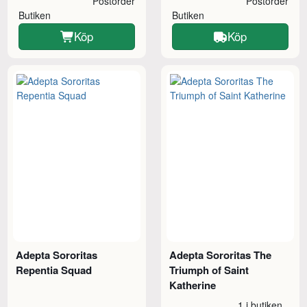
Postorder
Postorder
Butiken
Butiken
Köp
Köp
Adepta Sororitas
Adepta Sororitas The
Repentia Squad
Triumph of Saint
Katherine
1 i butiken