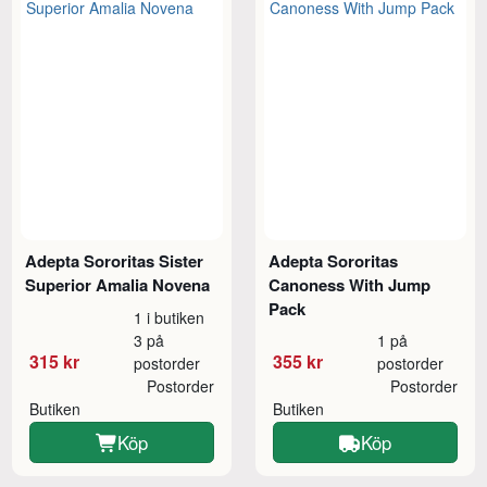
Adepta Sororitas Sister
Adepta Sororitas
Superior Amalia Novena
Canoness With Jump
Pack
1 i butiken
3 på
1 på
315 kr
355 kr
postorder
postorder
Postorder
Postorder
Butiken
Butiken
Köp
Köp