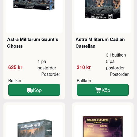
Astra Militarum Gaunt's
Astra Militarum Cadian
Ghosts
Castellan
3 i butiken
1 på
5 på
625 kr
310 kr
postorder
postorder
Postorder
Postorder
Butiken
Butiken
Köp
Köp