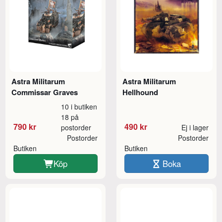
Astra Militarum
Astra Militarum
Commissar Graves
Hellhound
10 i butiken
18 på
790 kr
490 kr
postorder
Ej i lager
Postorder
Postorder
Butiken
Butiken
Köp
Boka