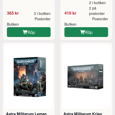
2 i butiken
2 på
365 kr
410 kr
3 i butiken
postorder
Postorder
Postorder
Butiken
Butiken
Köp
Köp
Astra Militarum Leman
Astra Militarum Krieg