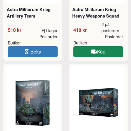
Astra Militarum Krieg
Astra Militarum Krieg
Artillery Team
Heavy Weapons Squad
2 på
510 kr
410 kr
Ej i lager
postorder
Postorder
Postorder
Butiken
Butiken
Boka
Köp