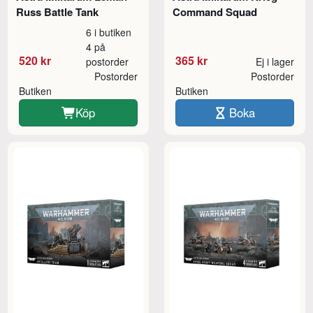
Russ Battle Tank
Command Squad
6 i butiken
4 på
520 kr
365 kr
postorder
Ej i lager
Postorder
Postorder
Butiken
Butiken
Köp
Boka