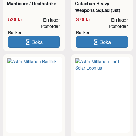
Manticore / Deathstrike
Catachan Heavy
Weapons Squad (3st)
520 kr
370 kr
Ej i lager
Ej i lager
Postorder
Postorder
Butiken
Butiken
Boka
Boka