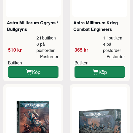
Astra Militarum Ogryns /
Astra Militarum Krieg
Bullgryns
Combat Engineers
2 i butiken
1 i butiken
6 på
4 på
510 kr
365 kr
postorder
postorder
Postorder
Postorder
Butiken
Butiken
Köp
Köp