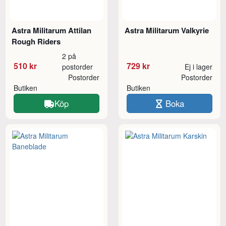
Astra Militarum Attilan
Astra Militarum Valkyrie
Rough Riders
2 på
510 kr
729 kr
postorder
Ej i lager
Postorder
Postorder
Butiken
Butiken
Köp
Boka