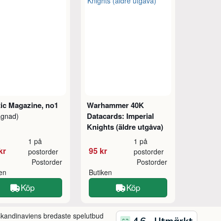
ic Magazine, no1
Warhammer 40K
Datacards: Imperial
agnad)
Knights (äldre utgåva)
1 på
1 på
kr
95 kr
postorder
postorder
Postorder
Postorder
ken
Butiken
Köp
Köp
 skandinaviens bredaste spelutbud