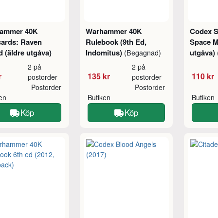
ammer 40K
Warhammer 40K
Codex S
cards: Raven
Rulebook (9th Ed,
Space M
 (äldre utgåva)
Indomitus)
utgåva)
(Begagnad)
2 på
2 på
r
135 kr
110 kr
postorder
postorder
Postorder
Postorder
ken
Butiken
Butiken
Köp
Köp