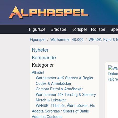
Hoppa till innehåll
Figurspel
Brädspel
Kortspel
Rollspel
Spel
Figurspel
Warhammer 40,000
WH40K: Fynd & 
Nyheter
Kommande
Kategorier
Allmänt
Warhammer 40K Startset & Regler
Codex & Arméböcker
Combat Patrol & Arméboxar
Warhammer 40k Terräng & Scenery
Merch & Leksaker
WH40K: Tillbehör, Äldre böcker, Etc
Adepta Sororitas / Sisters of Battle
Adeptus Custodes