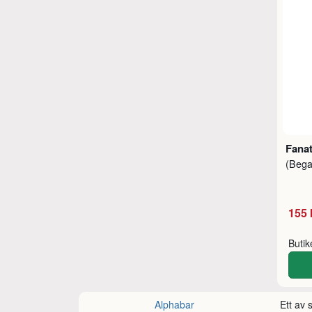
Fanat
(Beg
155 
Buti
Alphabar
Ett av