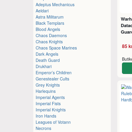
Adeptus Mechanicus
Aeldari
Astra Militarum
Warh
Black Templars
Data
Blood Angels
Guard
Chaos Daemons
Chaos Knights
85 k
Chaos Space Marines
Dark Angels
Buti
Death Guard
Drukhari
Emperor’s Children
Genestealer Cults
Grey Knights
Harlequins
Imperial Agents
Imperial Fists
Imperial Knights
Iron Hands
Leagues of Votann
Necrons