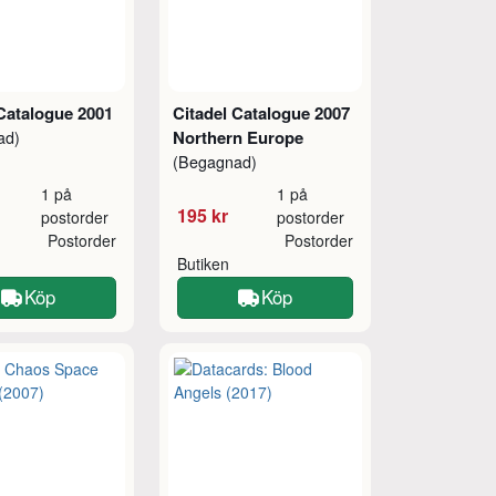
Catalogue 2001
Citadel Catalogue 2007
Northern Europe
ad)
(Begagnad)
1 på
1 på
195 kr
postorder
postorder
Postorder
Postorder
Butiken
Köp
Köp