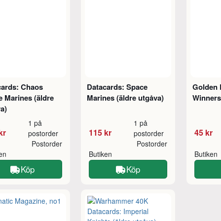
cards: Chaos
Datacards: Space
Golden 
 Marines (äldre
Marines (äldre utgåva)
Winner
a)
1 på
1 på
kr
115 kr
45 kr
postorder
postorder
Postorder
Postorder
ken
Butiken
Butiken
Köp
Köp