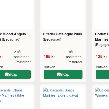
x Blood Angels
Citadel Catalogue 2008
Codex C
7)
Marines
(Begagnad)
(Begagnad)
(Begagn
2 på
1 på
kr
195 kr
125 kr
postorder
postorder
Postorder
Postorder
ken
Butiken
Butiken
Köp
Köp