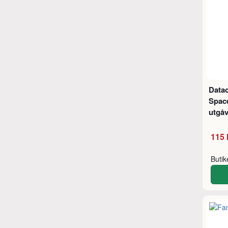
Data
Space
utgåv
115 
Buti