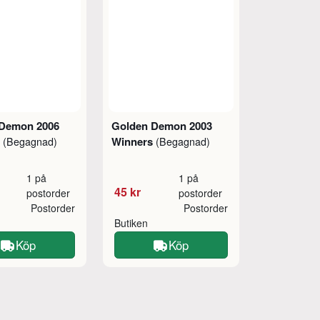
Demon 2006
Golden Demon 2003
s
Winners
(Begagnad)
(Begagnad)
1 på
1 på
45 kr
postorder
postorder
Postorder
Postorder
Butiken
Köp
Köp