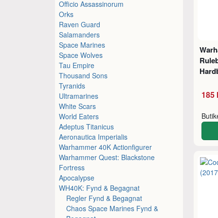
Officio Assassinorum
Orks
Raven Guard
Salamanders
Space Marines
Warh
Space Wolves
Ruleb
Tau Empire
Hard
Thousand Sons
Tyranids
185 
Ultramarines
White Scars
Buti
World Eaters
Adeptus Titanicus
Aeronautica Imperialis
Warhammer 40K Actionfigurer
Warhammer Quest: Blackstone
Fortress
Apocalypse
WH40K: Fynd & Begagnat
Regler Fynd & Begagnat
Chaos Space Marines Fynd &