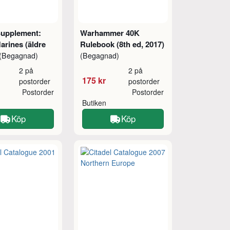
upplement:
Warhammer 40K
arines (äldre
Rulebook (8th ed, 2017)
(Begagnad)
(Begagnad)
2 på
2 på
175 kr
postorder
postorder
Postorder
Postorder
Butiken
Köp
Köp