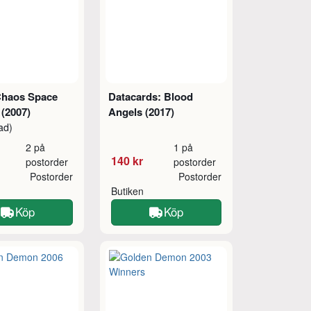
haos Space
Datacards: Blood
 (2007)
Angels (2017)
ad)
2 på
1 på
140 kr
postorder
postorder
Postorder
Postorder
Butiken
Köp
Köp