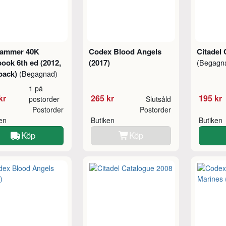
ammer 40K
Codex Blood Angels
Citadel 
ook 6th ed (2012,
(2017)
(Begagn
back)
(Begagnad)
1 på
kr
265 kr
195 kr
postorder
Slutsåld
Postorder
Postorder
ken
Butiken
Butiken
Köp
Köp