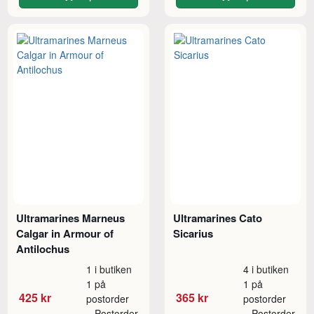
Ultramarines Marneus
Ultramarines Cato
Calgar in Armour of
Sicarius
Antilochus
1 i butiken
4 i butiken
1 på
1 på
425 kr
365 kr
postorder
postorder
Postorder
Postorder