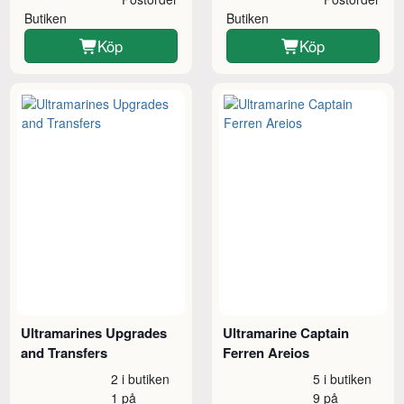
Butiken
Butiken
Köp
Köp
Ultramarines Upgrades
Ultramarine Captain
and Transfers
Ferren Areios
2 i butiken
5 i butiken
1 på
9 på