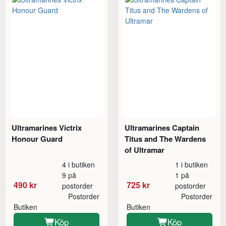
Ultramarines Victrix
Ultramarines Captain
Honour Guard
Titus and The Wardens
of Ultramar
4 i butiken
1 i butiken
9 på
1 på
490 kr
725 kr
postorder
postorder
Postorder
Postorder
Butiken
Butiken
Köp
Köp