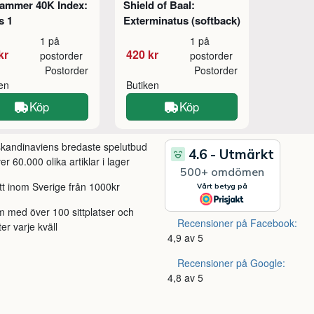
ammer 40K Index:
Shield of Baal:
s 1
Exterminatus (softback)
1 på
1 på
kr
420 kr
postorder
postorder
Postorder
Postorder
ken
Butiken
Köp
Köp
 skandinaviens bredaste spelutbud
r 60.000 olika artiklar i lager
itt inom Sverige från 1000kr
m med över 100 sittplatser och
Recensioner på Facebook:
ter varje kväll
4,9 av 5
Recensioner på Google:
4,8 av 5