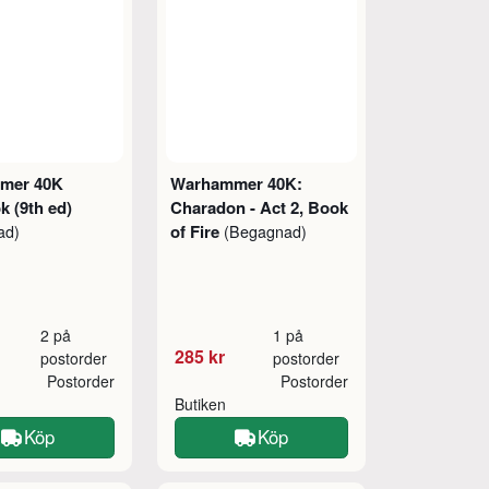
mer 40K
Warhammer 40K:
k (9th ed)
Charadon - Act 2, Book
of Fire
ad)
(Begagnad)
2 på
1 på
285 kr
postorder
postorder
Postorder
Postorder
Butiken
Köp
Köp