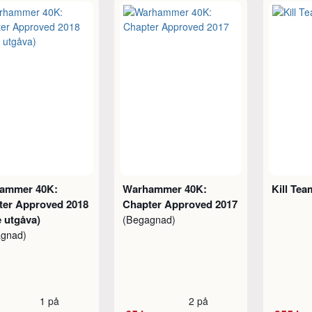
ammer 40K:
Warhammer 40K:
Kill Tea
ter Approved 2018
Chapter Approved 2017
e utgåva)
(Begagnad)
agnad)
1 på
2 på