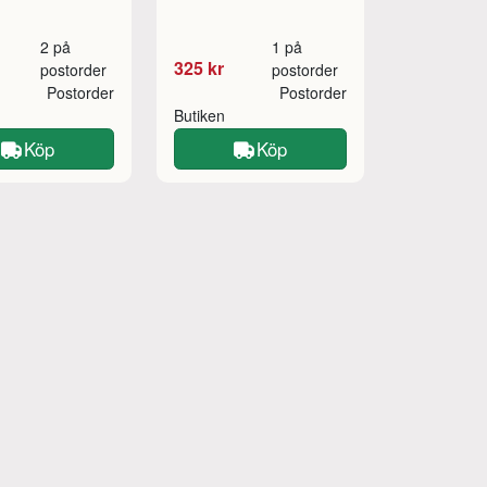
2 på
1 på
325 kr
postorder
postorder
Postorder
Postorder
Butiken
Köp
Köp