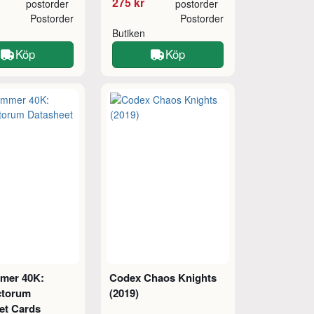
275 kr
postorder
postorder
Postorder
Postorder
Butiken
Köp
Köp
mer 40K:
Codex Chaos Knights
ctorum
(2019)
et Cards