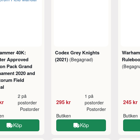
ammer 40K:
Codex Grey Knights
Warham
ter Approved
(2021)
Ruleboo
(Begagnad)
ion Pack Grand
(Begagn
nament 2020 and
torum Field
al
2 på
1 på
kr
295 kr
245 kr
postorder
postorder
Postorder
Postorder
ken
Butiken
Butiken
Köp
Köp