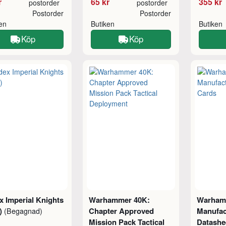
r
65 kr
355 kr
postorder
postorder
Postorder
Postorder
ken
Butiken
Butiken
Köp
Köp
 Imperial Knights
Warhammer 40K:
Warham
5)
Chapter Approved
Manufa
(Begagnad)
Mission Pack Tactical
Datashe