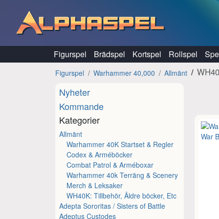
Hoppa till innehåll
Figurspel
Brädspel
Kortspel
Rollspel
Spel
WH40K
Figurspel
Warhammer 40,000
Allmänt
Nyheter
Kommande
Kategorier
Allmänt
Warhammer 40K Startset & Regler
Codex & Arméböcker
Combat Patrol & Arméboxar
Warhammer 40k Terräng & Scenery
Merch & Leksaker
WH40K: Tillbehör, Äldre böcker, Etc
Adepta Sororitas / Sisters of Battle
Adeptus Custodes