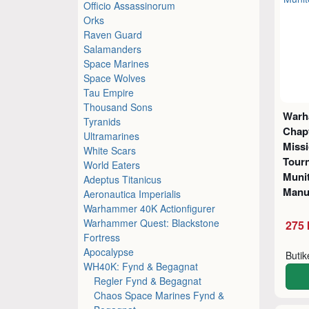
Officio Assassinorum
Orks
Raven Guard
Salamanders
Space Marines
Space Wolves
Tau Empire
Thousand Sons
Warh
Tyranids
Chap
Ultramarines
Miss
White Scars
Tour
World Eaters
Muni
Adeptus Titanicus
Manu
Aeronautica Imperialis
Warhammer 40K Actionfigurer
Warhammer Quest: Blackstone
275 
Fortress
Apocalypse
Buti
WH40K: Fynd & Begagnat
Regler Fynd & Begagnat
Chaos Space Marines Fynd &