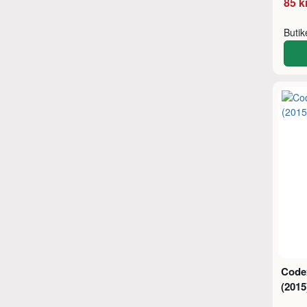
85 k
Buti
Codex
(201