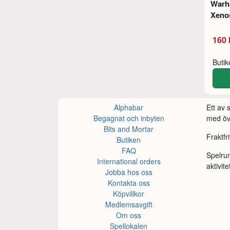
Warh
Xeno
160 
Buti
Alphabar
Ett av
Begagnat och inbyten
med öve
Bits and Mortar
Fraktfr
Butiken
FAQ
Spelru
International orders
aktivite
Jobba hos oss
Kontakta oss
Köpvillkor
Medlemsavgift
Om oss
Spellokalen