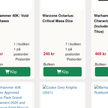
ammer 40K: Void
Warzone Octarius:
Warhamm
Bases
Critical Mass Dice
Charact
(Include
Titus)
1 i butiken
7 i butiken
1 på
1 på
kr
240 kr
469 kr
postorder
postorder
Postorder
Postorder
ken
Butiken
Butiken
Köp
Köp