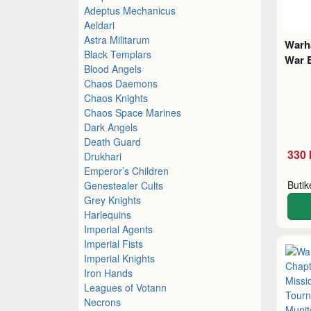
Adeptus Mechanicus
Aeldari
Astra Militarum
Warh
Black Templars
War 
Blood Angels
Chaos Daemons
Chaos Knights
Chaos Space Marines
Dark Angels
Death Guard
330 
Drukhari
Emperor’s Children
Buti
Genestealer Cults
Grey Knights
Harlequins
Imperial Agents
Imperial Fists
Imperial Knights
Iron Hands
Leagues of Votann
Necrons