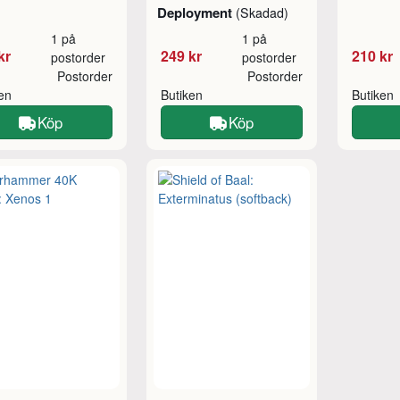
Deployment
(Skadad)
1 på
1 på
kr
249 kr
210 kr
postorder
postorder
Postorder
Postorder
ken
Butiken
Butiken
Köp
Köp