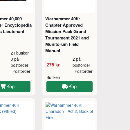
er 40,000
Warhammer 40K:
er Encyclopedia
Chapter Approved
s Lieutenant
Mission Pack Grand
Tournament 2021 and
Munitorum Field
Manual
2 i butiken
3 på
2 på
275 kr
postorder
postorder
Postorder
Postorder
Butiken
Köp
Köp