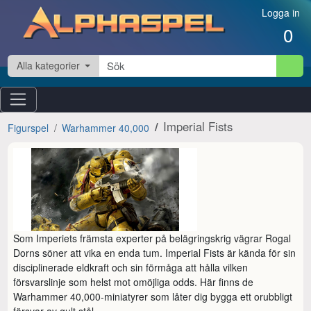
Hoppa till innehåll
Logga in
0
Alla kategorier
Imperial Fists
Figurspel
Warhammer 40,000
Som Imperiets främsta experter på belägringskrig vägrar Rogal 
Dorns söner att vika en enda tum. Imperial Fists är kända för sin 
disciplinerade eldkraft och sin förmåga att hålla vilken 
försvarslinje som helst mot omöjliga odds. Här finns de 
Warhammer 40,000-miniatyrer som låter dig bygga ett orubbligt 
försvar av gult stål.