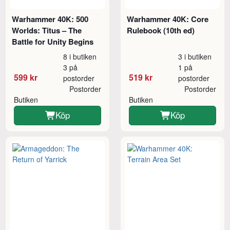
Warhammer 40K: 500
Warhammer 40K: Core
Worlds: Titus – The
Rulebook (10th ed)
Battle for Unity Begins
8 i butiken
3 i butiken
3 på
1 på
599 kr
519 kr
postorder
postorder
Postorder
Postorder
Butiken
Butiken
Köp
Köp