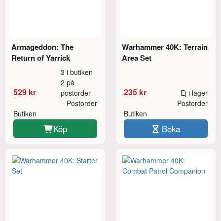
Armageddon: The
Warhammer 40K: Terrain
Return of Yarrick
Area Set
3 i butiken
2 på
529 kr
235 kr
postorder
Ej i lager
Postorder
Postorder
Butiken
Butiken
Köp
Boka