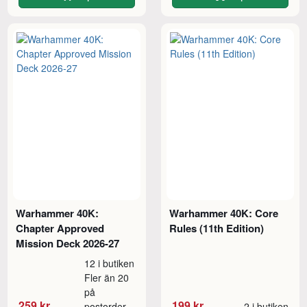
Warhammer 40K:
Warhammer 40K: Core
Chapter Approved
Rules (11th Edition)
Mission Deck 2026-27
12 i butiken
Fler än 20
på
259 kr
199 kr
postorder
2 i butiken