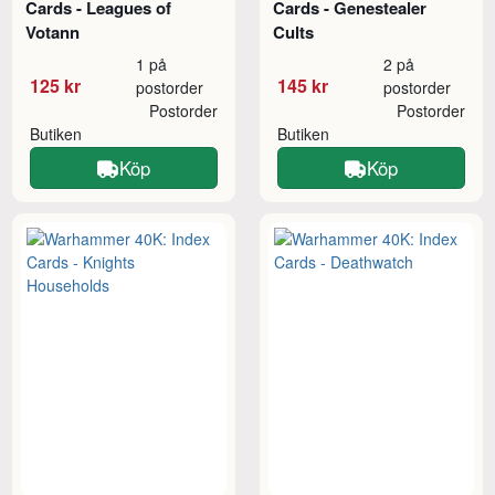
Cards - Leagues of
Cards - Genestealer
Votann
Cults
1 på
2 på
125 kr
145 kr
postorder
postorder
Postorder
Postorder
Butiken
Butiken
Köp
Köp