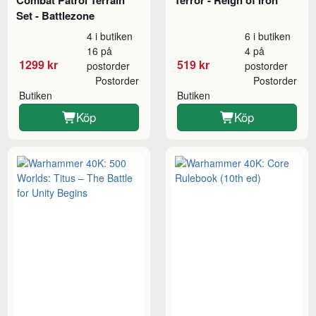
Combat Patrol Terrain
Terror - Reign of Iron
Set - Battlezone
4 i butiken
6 i butiken
16 på
4 på
1299 kr
519 kr
postorder
postorder
Postorder
Postorder
Butiken
Butiken
Köp
Köp