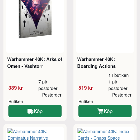
Warhammer 40K: Arks of
Warhammer 40K:
Omen - Vashtorr
Boarding Actions
1 i butiken
7 på
1 på
389 kr
519 kr
postorder
postorder
Postorder
Postorder
Butiken
Butiken
Köp
Köp