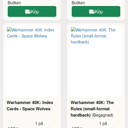
Butiken
Butiken
Köp
Köp
Warhammer 40K: Index
Warhammer 40K: The
Cards - Space Wolves
Rules (small-format
hardback)
(Begagnad)
1 på
1 på