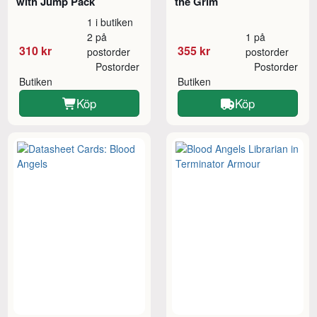
with Jump Pack
the Grim
1 i butiken
2 på
1 på
310 kr
355 kr
postorder
postorder
Postorder
Postorder
Butiken
Butiken
Köp
Köp