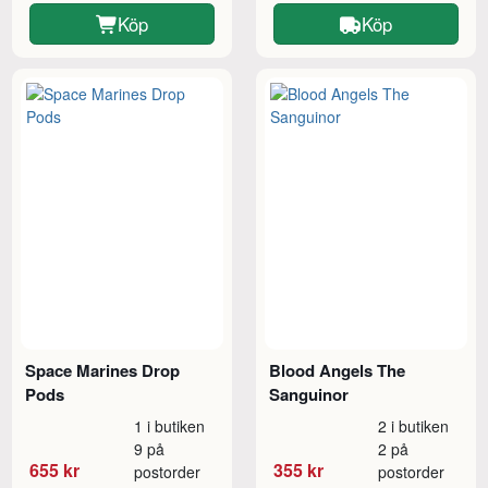
Köp
Köp
Space Marines Drop
Blood Angels The
Pods
Sanguinor
1 i butiken
2 i butiken
9 på
2 på
655 kr
355 kr
postorder
postorder