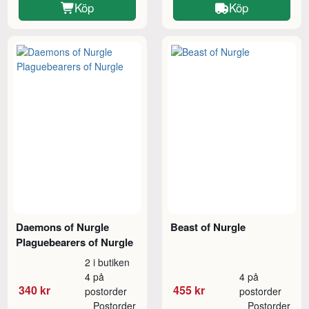
Köp
Köp
Daemons of Nurgle
Beast of Nurgle
Plaguebearers of Nurgle
2 i butiken
4 på
4 på
340 kr
455 kr
postorder
postorder
Postorder
Postorder