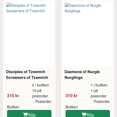
Disciples of Tzeentch
Daemons of Nurgle
Screamers of Tzeentch
Nurglings
2 i butiken
1 i butiken
10 på
1 på
315 kr
310 kr
postorder
postorder
Postorder
Postorder
Butiken
Butiken
Köp
Köp