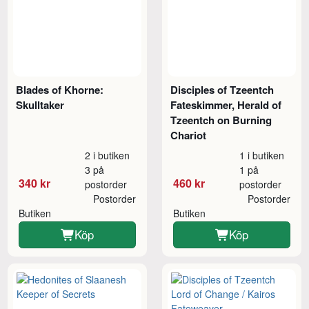
Blades of Khorne:
Disciples of Tzeentch
Skulltaker
Fateskimmer, Herald of
Tzeentch on Burning
Chariot
2 i butiken
1 i butiken
3 på
1 på
340 kr
460 kr
postorder
postorder
Postorder
Postorder
Butiken
Butiken
Köp
Köp