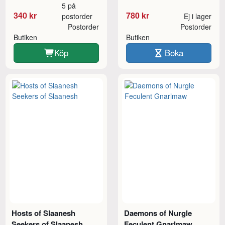
5 på
340 kr
780 kr
postorder
Ej i lager
Postorder
Postorder
Butiken
Butiken
Köp
Boka
Hosts of Slaanesh
Daemons of Nurgle
Seekers of Slaanesh
Feculent Gnarlmaw