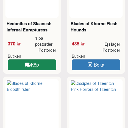
Hedonites of Slaanesh
Blades of Khorne Flesh
Infernal Enrapturess
Hounds
1 på
370 kr
485 kr
postorder
Ej i lager
Postorder
Postorder
Butiken
Butiken
Köp
Boka