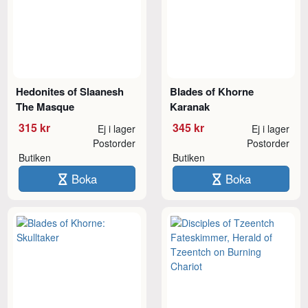
Hedonites of Slaanesh
Blades of Khorne
The Masque
Karanak
315 kr
345 kr
Ej i lager
Ej i lager
Postorder
Postorder
Butiken
Butiken
Boka
Boka