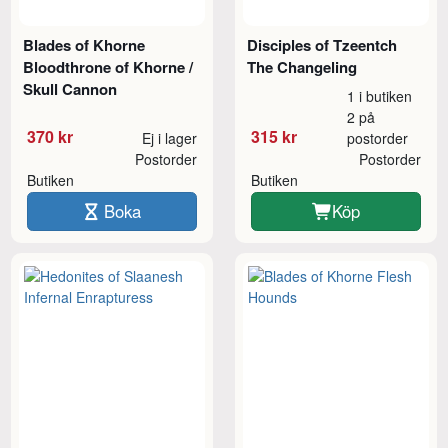
Blades of Khorne
Disciples of Tzeentch
Bloodthrone of Khorne /
The Changeling
Skull Cannon
1 i butiken
2 på
370 kr
315 kr
Ej i lager
postorder
Postorder
Postorder
Butiken
Butiken
Boka
Köp