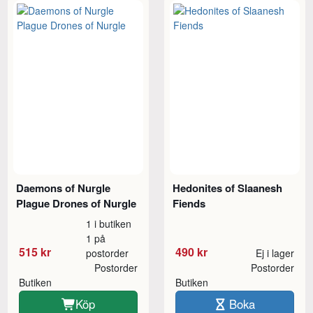
Daemons of Nurgle
Hedonites of Slaanesh
Plague Drones of Nurgle
Fiends
1 i butiken
1 på
515 kr
490 kr
postorder
Ej i lager
Postorder
Postorder
Butiken
Butiken
Köp
Boka