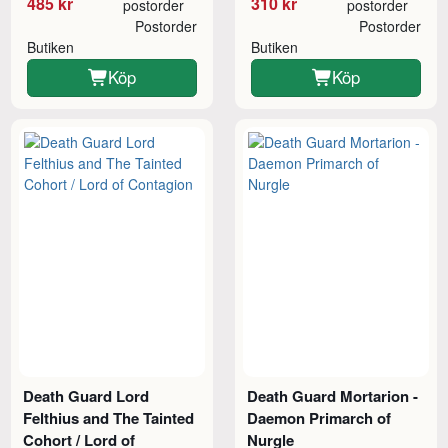
485 kr
310 kr
postorder
postorder
Postorder
Postorder
Butiken
Butiken
Köp
Köp
Death Guard Lord
Death Guard Mortarion -
Felthius and The Tainted
Daemon Primarch of
Cohort / Lord of
Nurgle