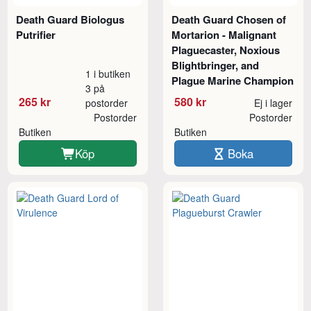
Death Guard Biologus
Death Guard Chosen of
Putrifier
Mortarion - Malignant
Plaguecaster, Noxious
Blightbringer, and
1 i butiken
Plague Marine Champion
3 på
265 kr
580 kr
postorder
Ej i lager
Postorder
Postorder
Butiken
Butiken
Köp
Boka