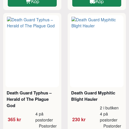
Köp
Köp
Death Guard Typhus –
Death Guard Myphitic
Herald of The Plague
Blight Hauler
God
2 i butiken
4 på
4 på
365 kr
230 kr
postorder
postorder
Postorder
Postorder