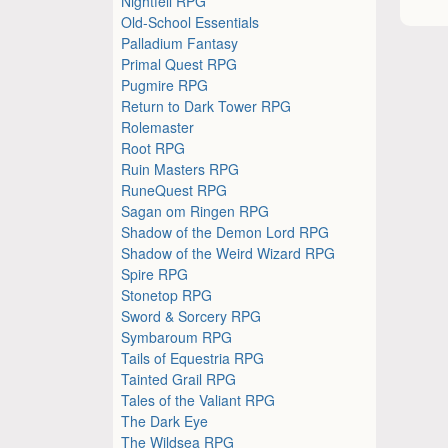
Nightfell RPG
Old-School Essentials
Palladium Fantasy
Primal Quest RPG
Pugmire RPG
Return to Dark Tower RPG
Rolemaster
Root RPG
Ruin Masters RPG
RuneQuest RPG
Sagan om Ringen RPG
Shadow of the Demon Lord RPG
Shadow of the Weird Wizard RPG
Spire RPG
Stonetop RPG
Sword & Sorcery RPG
Symbaroum RPG
Tails of Equestria RPG
Tainted Grail RPG
Tales of the Valiant RPG
The Dark Eye
The Wildsea RPG