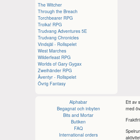
The Witcher
Through the Breach
Torchbearer RPG
Troika! RPG
Trudvang Adventures 5E
Trudvang Chronicles
Vindsjäl - Rollspelet
West Marches
Wilderfeast RPG
Worlds of Gary Gygax
Zweihänder RPG
Äventyr - Rollspelet
Övrig Fantasy
Alphabar
Ett av
Begagnat och inbyten
med öve
Bits and Mortar
Fraktfr
Butiken
FAQ
Spelru
International orders
aktivite