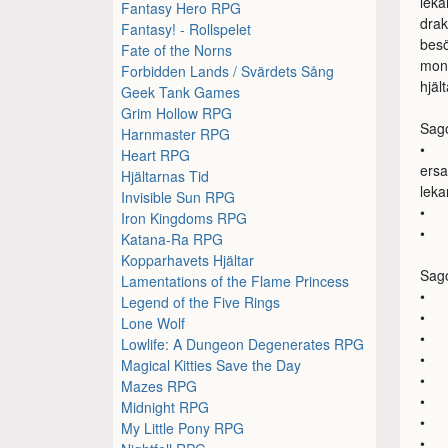
leka
Fantasy Hero RPG
drak
Fantasy! - Rollspelet
besö
Fate of the Norns
mons
Forbidden Lands / Svärdets Sång
hjält
Geek Tank Games
Grim Hollow RPG
Sago
Harnmaster RPG
• Sp
Heart RPG
ersa
Hjältarnas Tid
leka
Invisible Sun RPG
• Sp
Iron Kingdoms RPG
• Sp
Katana-Ra RPG
Kopparhavets Hjältar
Sago
Lamentations of the Flame Princess
• 
Legend of the Five Rings
• S
Lone Wolf
• M
Lowlife: A Dungeon Degenerates RPG
• Me
Magical Kitties Save the Day
• T
Mazes RPG
• Tr
Midnight RPG
• E
My Little Pony RPG
• E