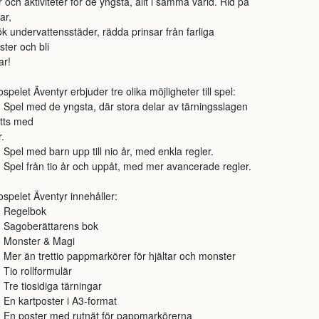
r och aktiviteter för de yngsta, allt i samma värld. Rid på
ar,
k undervattensstäder, rädda prinsar från farliga
ter och bli
ar!
spelet Äventyr erbjuder tre olika möjligheter till spel:
el med de yngsta, där stora delar av tärningsslagen
tts med
r.
el med barn upp till nio år, med enkla regler.
el från tio år och uppåt, med mer avancerade regler.
spelet Äventyr innehåller:
Regelbok
agoberättarens bok
onster & Magi
r än trettio pappmarkörer för hjältar och monster
io rollformulär
e tiosidiga tärningar
n kartposter i A3-format
n poster med rutnät för pappmarkörerna