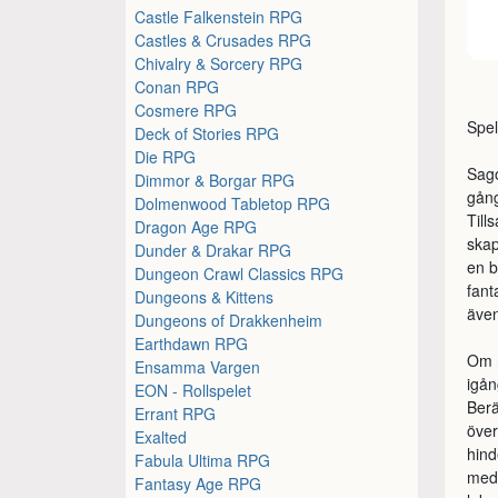
Castle Falkenstein RPG
Castles & Crusades RPG
Chivalry & Sorcery RPG
Conan RPG
Cosmere RPG
Spel
Deck of Stories RPG
Die RPG
Sago
Dimmor & Borgar RPG
gån
Dolmenwood Tabletop RPG
Till
Dragon Age RPG
skap
Dunder & Drakar RPG
en b
Dungeon Crawl Classics RPG
fant
Dungeons & Kittens
även
Dungeons of Drakkenheim
Earthdawn RPG
Om n
Ensamma Vargen
igån
EON - Rollspelet
Berä
Errant RPG
över
Exalted
hind
Fabula Ultima RPG
med 
Fantasy Age RPG