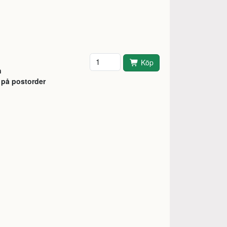
Antal
Köp
n
 på postorder