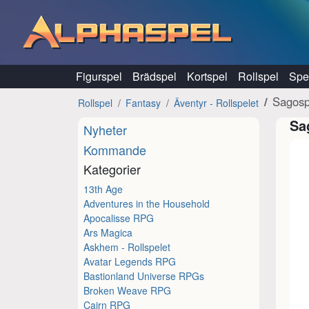
Hoppa till innehåll
Figurspel
Brädspel
Kortspel
Rollspel
Spel
Sagosp
Rollspel
Fantasy
Äventyr - Rollspelet
Sa
Nyheter
Kommande
Kategorier
13th Age
Adventures in the Household
Apocalisse RPG
Ars Magica
Askhem - Rollspelet
Avatar Legends RPG
Bastionland Universe RPGs
Broken Weave RPG
Cairn RPG