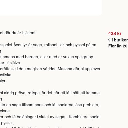
et där du är hjälten!
438 kr
9 i butike
spelet Äventyr är saga, rollspel, lek och pyssel på en
Fler än 20
g.
sammans med barnen, eller med er vuxna spelgrupp,
ar ni själva
erättelse i den magiska världen Masona där ni upplever
astiska
tyr.
i aldrig prövat rollspel är det här ett lätt sätt att komma
g.
tta en saga tillsammans och låt spelarna lösa problem,
vinna
er och få belöningar i slutet av sagan. Kombinera spelet
pyssel,