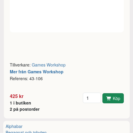
Tillverkare:
Games Workshop
Mer från Games Workshop
Referens: 43-106
Antal
425 kr
Köp
1 i butiken
2 på postorder
Alphabar
Begagnat och inbyten