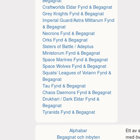
Begagnat
Craftworlds Eldar Fynd & Begagnat
Grey Knights Fynd & Begagnat
Imperial Guard/Astra Militarum Fynd
& Begagnat
Necrons Fynd & Begagnat
Orks Fynd & Begagnat
Sisters of Battle / Adeptus
Ministorum Fynd & Begagnat
Space Marines Fynd & Begagnat
Space Wolves Fynd & Begagnat
Squats/ Leagues of Votann Fynd &
Begagnat
Tau Fynd & Begagnat
Chaos Daemons Fynd & Begagnat
Drukhari / Dark Eldar Fynd &
Begagnat
Tyranids Fynd & Begagnat
Alphabar
Ett av
Begagnat och inbyten
med öve