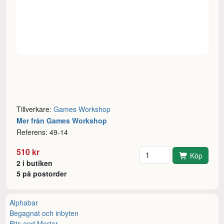
Tillverkare:
Games Workshop
Mer från Games Workshop
Referens: 49-14
Antal
510 kr
Köp
2 i butiken
5 på postorder
Alphabar
Begagnat och inbyten
Bits and Mortar