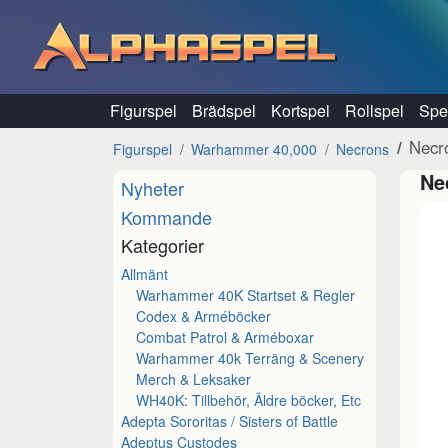
Hoppa till innehåll
Figurspel
Brädspel
Kortspel
Rollspel
Spel
Necr
Figurspel
Warhammer 40,000
Necrons
Ne
Nyheter
Kommande
Kategorier
Allmänt
Warhammer 40K Startset & Regler
Codex & Arméböcker
Combat Patrol & Arméboxar
Warhammer 40k Terräng & Scenery
Merch & Leksaker
WH40K: Tillbehör, Äldre böcker, Etc
Adepta Sororitas / Sisters of Battle
Adeptus Custodes