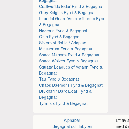
Begagnat
Craftworlds Eldar Fynd & Begagnat
Grey Knights Fynd & Begagnat
Imperial Guard/Astra Militarum Fynd
& Begagnat
Necrons Fynd & Begagnat
Orks Fynd & Begagnat
Sisters of Battle / Adeptus
Ministorum Fynd & Begagnat
Space Marines Fynd & Begagnat
Space Wolves Fynd & Begagnat
Squats/ Leagues of Votann Fynd &
Begagnat
Tau Fynd & Begagnat
Chaos Daemons Fynd & Begagnat
Drukhari / Dark Eldar Fynd &
Begagnat
Tyranids Fynd & Begagnat
Alphabar
Ett av
Begagnat och inbyten
med öve