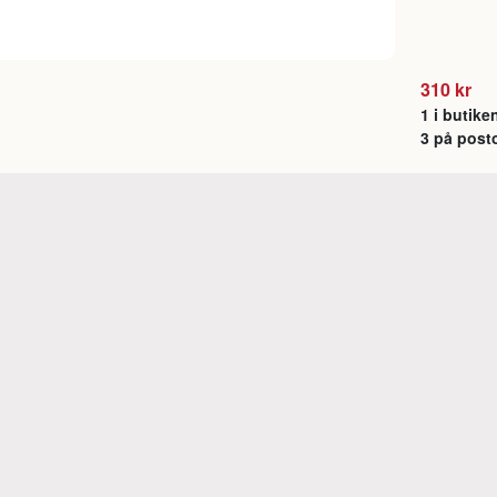
310 kr
1 i butike
3 på post