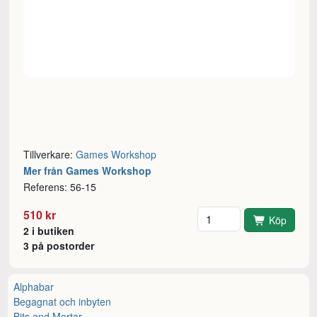
Tillverkare:
Games Workshop
Mer från Games Workshop
Referens: 56-15
Antal
510 kr
Köp
2 i butiken
3 på postorder
Alphabar
Begagnat och inbyten
Bits and Mortar